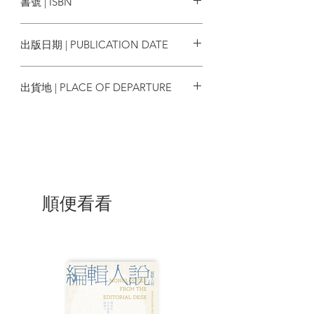
書號 | ISBN
領略滑稽之辯證
幼稚的態度與倫理化想像力
9789578759626
民族如同個人，亦會受挫或犯錯
出版日期 | PUBLICATION DATE
重新閱讀是全身運動
我們切勿重蹈覆轍
2019/04/11
日本人的見解討論
出貨地 | PLACE OF DEPARTURE
事後諸葛也能盡棉薄之力
「重新學習」與「重新教導」
台灣
當人類淪為機器……
完善涵養的成果將會土崩瓦解
重新撰寫那段經過刪改的文字
將兩種表述形式串連起來
一個小說家在大學裡得到的啟迪
人生中邂逅的所有言語
順便看看
與「魁偉之人」同行
我們一輩子都要記住
寫作是一種「生活習慣」
關於貶抑他人之商榷
現代的「愉悅的知識」
來自側耳傾聽的「真實的文體」
突破困境的人類應當秉持的原則
世界的順序就這樣由下而上改變