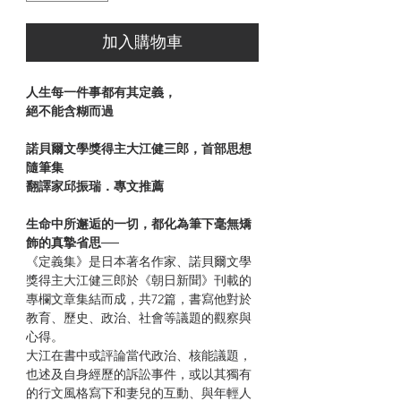
加入購物車
人生每一件事都有其定義，
絕不能含糊而過
諾貝爾文學獎得主大江健三郎，首部思想
隨筆集
翻譯家邱振瑞．專文推薦
生命中所邂逅的一切，都化為筆下毫無矯
飾的真摯省思──
《定義集》是日本著名作家、諾貝爾文學
獎得主大江健三郎於《朝日新聞》刊載的
專欄文章集結而成，共72篇，書寫他對於
教育、歷史、政治、社會等議題的觀察與
心得。
大江在書中或評論當代政治、核能議題，
也述及自身經歷的訴訟事件，或以其獨有
的行文風格寫下和妻兒的互動、與年輕人