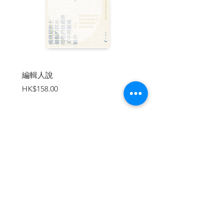
步入老年，如同寫日記那般寫詩
顯露在臉上的歷史、傳統和文化
迂迴的句構所擁有的力量
如何寫出果決而慎重的政治小說
給小說新手的建言 １
從容自若的嚴謹專注態度之必要性
一個人需要多少藏書
編輯人說
賣書者言
切勿遺忘
價格
價格
HK$158.00
HK$188.00
給評傳新手的建言
釐清詞彙的定義之後重新閱讀
在不明不暗的這「虛妄」中
凝望世界終點的藝術表現者
挽回那不可挽回之事
充滿智慧且在平靜中透著悲傷的神情
加入購物車
原子彈爆炸究竟是威力，還是人類慘劇
給小說新手的建言 ２
從其執念之色，絕非泛泛之輩
文化是直面危機的技術
可是自然並未擁有權利
創造未來的拼裝
在某個晴朗冬日裡的發現