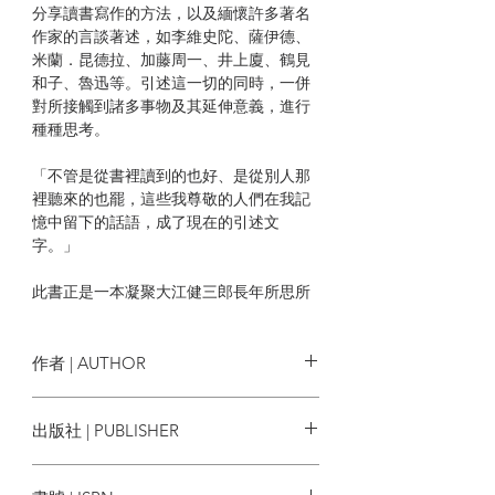
分享讀書寫作的方法，以及緬懷許多著名
作家的言談著述，如李維史陀、薩伊德、
米蘭．昆德拉、加藤周一、井上廈、鶴見
和子、魯迅等。引述這一切的同時，一併
對所接觸到諸多事物及其延伸意義，進行
種種思考。
「不管是從書裡讀到的也好、是從別人那
裡聽來的也罷，這些我尊敬的人們在我記
憶中留下的話語，成了現在的引述文
字。」
此書正是一本凝聚大江健三郎長年所思所
感的觀察隨筆。
| 目錄 |
作者 | AUTHOR
推薦序 揭開意義的面紗 邱振瑞
大江健三郎
出版社 | PUBLISHER
關懷的目光與好奇之心
馬可孛羅
在益友的觀測下調整軌道