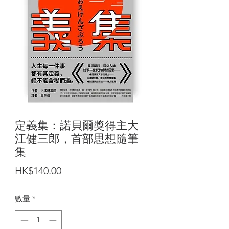
定義集：諾貝爾獎得主大
江健三郎，首部思想隨筆
集
價
HK$140.00
格
數量
*