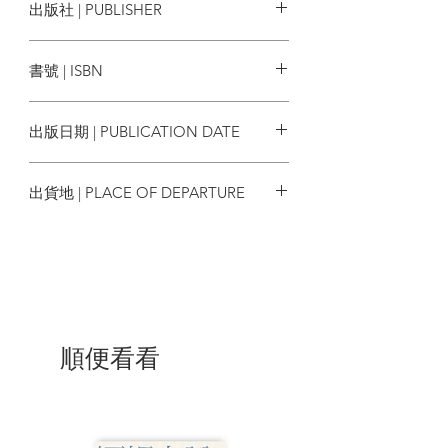
出版社 | PUBLISHER
亞洲血統才深。中國人九成都是漢人？其
實各朝的建國者都與北方民族有關。至於
時報出版
現今的印度人，就是亞利安人入侵後與達
書號 | ISBN
羅毗荼人混血而成。透過這些爬梳，我們
才知道各民族的區別不是那麼容易一分為
9789571379739
二。但今日各國刻意製造對立以凝聚主體
出版日期 | PUBLICATION DATE
的向心力。若要去除民族偏見，本書正是
最有系統的入門指南，讓我們掌握世界紛
2019/11/12
爭的關鍵源頭。
出貨地 | PLACE OF DEPARTURE
目錄
台灣
前言
第一部 「民族」是這樣誕生的
第一章 民族，與它的祕密禁忌
日本人是獨特的存在；遺傳學的分類；人
種、民族、國民三種分類；民族與血統
順便看看
第二章 語言是民族的「血統證明」
「白種人是被神選中的人」；「語系」是
什麼；掌握大概的語系；印度人和歐洲人