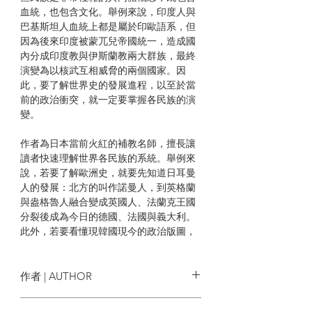
血統，也包含文化。舉例來說，印度人與
巴基斯坦人血統上都是屬於印歐語系，但
因為後來印度被蒙兀兒帝國統一，造成國
內分成印度教與伊斯蘭教兩大群族，最終
演變為以核武互相威脅的兩個國家。因
此，要了解世界史的發展進程，以至於當
前的政治衝突，就一定要掌握各民族的演
變。
作者為日本當前火紅的補教名師，擅長讓
讀者快速理解世界各民族的系統。舉例來
說，若要了解歐洲史，就要先知道日耳曼
人的發展：北方的叫作諾曼人，到英格蘭
與盎格魯人融合變成英國人、法蘭克王國
分裂後成為今日的德國、法國與義大利。
此外，若要看懂現韓國現今的政治版圖，
也要知道中國和日本的血緣在歷史上如何
匯入韓國不同地區。
作者 | AUTHOR
此外，作者也破除了許多民族迷思。北歐
人是純種的高貴亞利安人？不，芬蘭人的
宇山卓榮