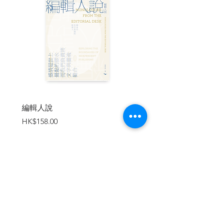
是同個種族嗎？
第三章 高貴的民族
「諾亞方舟」傳說的內容是具有公信力的
嗎；印歐語系語族支配世界？；「亞利安
人」被民族主義者利用；製鐵技術因西臺
帝國的崩解而向外傳播；亞利安人「借
用」其他民族的文字
第二部 東亞與日本
第四章 「中國人」融合了多元民族
編輯人說
賣書者言
日本人是「半個中國人」；北方異族威脅
價格
價格
HK$158.00
HK$188.00
漢人；晉的滅亡與混血的開始；北魏激進
的婚姻政策；歷代中國的王朝不全是漢人
的王朝
第五章 如果「支那」是歧視用語，那迷
「中華」呢？
加入購物車
民族之「血」的濃淡；「支那」是歧視用
語嗎；什麼是「中華思想」；「異族王朝
發展出中華思想」之謎；中華思想的誕
生、諷刺與矛盾