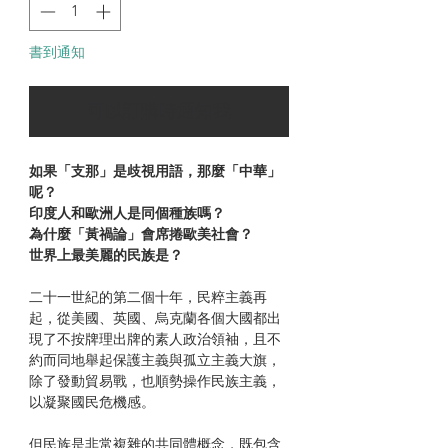
書到通知
可以訂購時通知我
如果「支那」是歧視用語，那麼「中華」
呢？
印度人和歐洲人是同個種族嗎？
為什麼「黃禍論」會席捲歐美社會？
世界上最美麗的民族是？
二十一世紀的第二個十年，民粹主義再
起，從美國、英國、烏克蘭各個大國都出
現了不按牌理出牌的素人政治領袖，且不
約而同地舉起保護主義與孤立主義大旗，
除了發動貿易戰，也順勢操作民族主義，
以凝聚國民危機感。
但民族是非常複雜的共同體概念，既包含