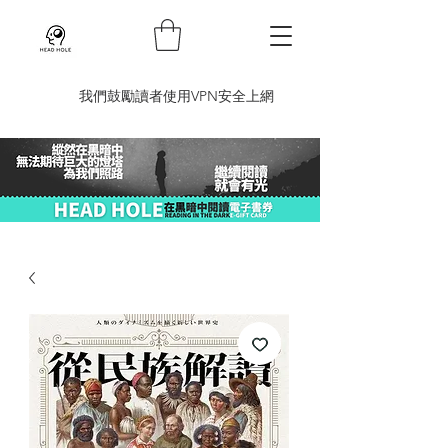
​我們鼓勵讀者使用VPN安全上網