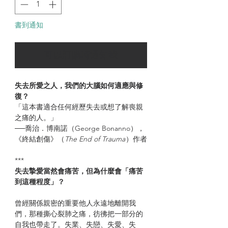
書到通知
可以訂購時通知我
失去所愛之人，我們的大腦如何適應與修
復？
「這本書適合任何經歷失去或想了解喪親
之痛的人。」
──喬治．博南諾（George Bonanno），
《終結創傷》（
The End of Trauma
）作者
***
失去摯愛當然會痛苦，但為什麼會「痛苦
到這種程度」？
曾經關係親密的重要他人永遠地離開我
們，那種撕心裂肺之痛，彷彿把一部分的
自我也帶走了。失業、失戀、失愛、失