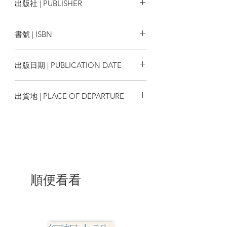
出版社 | PUBLISHER
「請各位想像，你有天半夜因為口渴而醒
O’Connor
來，爬下床想到廚房倒杯水來喝。你走下
臉譜出版
樓，在黑暗中穿過餐廳朝廚房前進，以前
書號 | ISBN
你的屁股每一次都會撞到這裡的餐桌角，
不過在那一刻你感覺到……嗯？什麼感
9786263152540
覺？什麼感覺都沒有。你突然發現，屁股
出版日期 | PUBLICATION DATE
原來都會撞到的那個位置竟然沒有任何物
體，而這件事引起了你的注意──也就是
沒
2023/03/04
感覺到『本來應該在那裡』的某個物體，
出貨地 | PLACE OF DEPARTURE
消失的感覺就是引起你注意的關鍵。這聽
起來很怪──我們通常會覺得
某個東西
的存
台灣
在會吸引關注──
沒有東西
怎麼會特別引起
我們的注意呢？」
答案就在我們神奇的大腦裡。人類大部分
的時間都同時活在兩個世界裡，一個是現
實世界、一個是大腦中的虛擬地圖。當最
順便看看
重要的那個人離開世界，留下的悲傷對大
腦來說是令人心碎的待解難題，不僅令
「腦」困惑，也使你痛心。
作者近二十年來致力研究悲傷對大腦的影