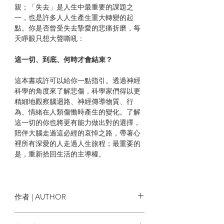
親；「失去」是人生中最重要的課題之
一，也是許多人人生產生重大轉變的起
點。你是否曾受失去摯愛的悲痛折磨，每
天睜眼只想大聲嘶吼：
這一切、到底、何時才會結束？
這本書或許可以給你一點指引。透過神經
科學的角度來了解悲傷，科學家們得以更
精細地觀察腦迴路、神經傳導物質、行
為、情緒在人類傷慟時產生的變化。了解
這一切的你也將更有能力做出對的選擇，
陪伴大腦走過這必經的哀悼之路，帶著心
裡所有深愛的人走過人生旅程；最重要的
是，重新拾回生活的主導權。
在解釋關於悲傷的神經生物學時，作者常
用一種大家應該都很熟悉的經驗來比喻。
不過在這之前得先假設有人偷了你的餐
作者 | AUTHOR
桌，才能讓這個比喻聽起來合理。
瑪麗－法蘭西絲．歐康納Mary-Frances