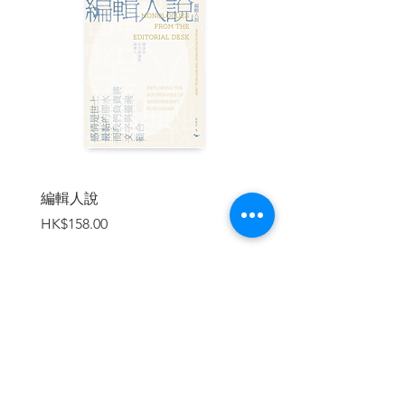
響，透過這本書分享她對此的創見，以科
學的角度，闡述我們面臨喪親之痛時，大
腦會有的反應，幫助我們更能理解悲傷時
會發生什麼事，以及如何更輕鬆、更優雅
的面對失去。
| 目錄 |
第一部 失落的痛苦
第一章 黑暗中獨行
編輯人說
賣書者言
第二章 追尋親密關係
價格
價格
HK$158.00
HK$188.00
第三章 信念的神奇力量
第四章 跨越時間 適應現狀
第五章 悲傷的併發症
第六章 思念最深愛的人
第七章 擁有分辨差異的智慧
加入購物車
第二部 修復的展望
第八章 為過往花點時間
第九章 活在當下
第十章 找到未來的定位