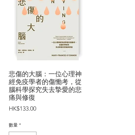
悲傷的大腦：一位心理神
經免疫學者的傷慟考，從
腦科學探究失去摯愛的悲
痛與修復
價
HK$133.00
格
數量
*