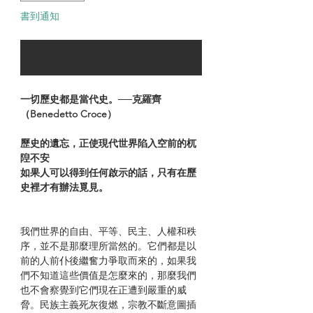
書到通知
可以訂購時通知我
一切歷史都是當代史。──克羅齊
（Benedetto Croce）
歷史的遺忘，正使現代世界陷入空前的杌
隉不安
如果人可以得到任何啟示的話，只有在歷
史裡才有辦法覓見。
我們世界的自由、平等、民主、人權和秩
序，並不是那麼理所當然的。它們都是以
前的人前仆後繼奮力爭取而來的，如果我
們不知道這些價值是怎麼來的，那麼我們
也不會察覺到它們現在正遭到嚴重的威
脅。民族主義死灰復燃，宗教不斷意圖插