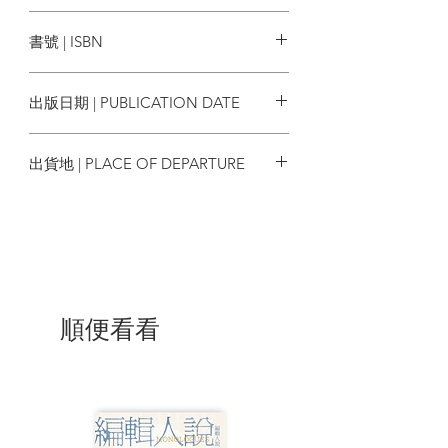
歷史的價值就在於：我們可以認識到，作
商周出版
為獨立的存有者以及整體人類，在過去兩
書號 | ISBN
百五十年來，尤其是過去七十年來，在啟
蒙運動的影響下，在汲取了種種歷史經驗
9786263181489
之後，人類是如何演進的。
出版日期 | PUBLICATION DATE
至於十個歷史教訓，則是：
2022/01/27
一、遺忘歷史會蒙蔽你的雙眼。
出貨地 | PLACE OF DEPARTURE
二、只有當我們認識政治行為背後隱含的
人性觀，才能夠理解它們。
台灣
三、我們必須對抗非理性。
四、不平等會摧毀繁榮的基礎。
五、任何質疑政教分離的人，都是在破壞
自由秩序。
六、進步會不斷向前走，對我們是好是
壞，都取決於我們自己。
順便看看
七、我們必須捍衛代議民主制的原則，對
抗民粹主義者以及自稱的救世主。
八、人權和文化或歷史的條件無關。
九、世界不會自動成為和平而和諧的地
方，但是我們擁有接近這個目標的力量、
知識和機會。