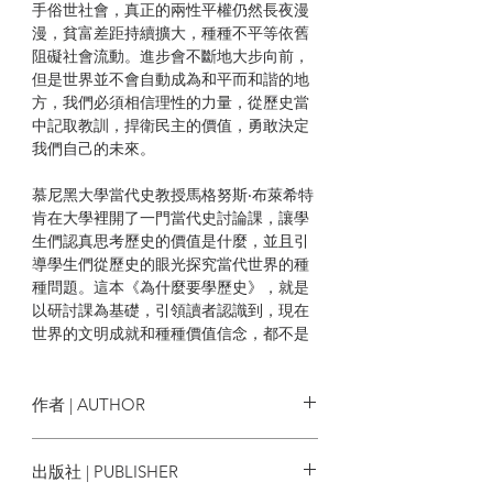
手俗世社會，真正的兩性平權仍然長夜漫
漫，貧富差距持續擴大，種種不平等依舊
阻礙社會流動。進步會不斷地大步向前，
但是世界並不會自動成為和平而和諧的地
方，我們必須相信理性的力量，從歷史當
中記取教訓，捍衛民主的價值，勇敢決定
我們自己的未來。
慕尼黑大學當代史教授馬格努斯‧布萊希特
肯在大學裡開了一門當代史討論課，讓學
生們認真思考歷史的價值是什麼，並且引
導學生們從歷史的眼光探究當代世界的種
種問題。這本《為什麼要學歷史》，就是
以研討課為基礎，引領讀者認識到，現在
世界的文明成就和種種價值信念，都不是
天上掉下來的禮物，而戰爭、傾軋和種種
不義，乃至於仍然橫行於世界各地的衝
突、偏見、歧視，也不是什麼偶然或意
作者 | AUTHOR
外，其原因和種種影響，只有在歷史裡才
可以理解。
馬格努斯・布萊希特肯 Magnus
出版社 | PUBLISHER
Brechtken