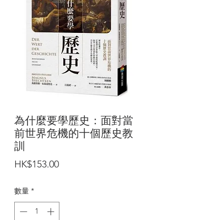
為什麼要學歷史：面對當
前世界危機的十個歷史教
訓
價
HK$153.00
格
數量
*