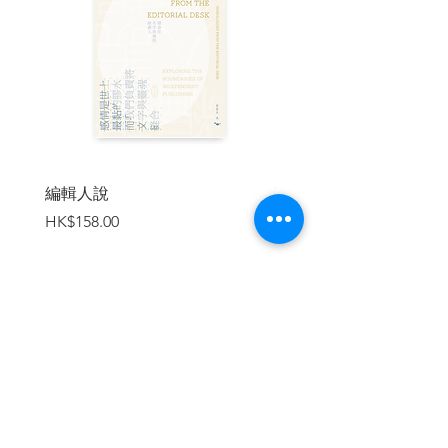
十、我們把自身享有的自由秩序視為理所
當然──可是它現在正面臨威脅。
| 目錄 |
〔推薦序〕
來自德國史家的忠告
周樑楷
〔推薦序〕
「歷史」如何成為「教訓」？
黃春木
編輯人說
賣書者言
價格
價格
HK$158.00
HK$188.00
第一章 勇於面對歷史！
當我們開始思考人類歷史時，就可以確知
今天支撐起我們的一切的知識、價值與原
則，是何以建立起來的；而當我們知道它
們是如何脫穎而出時（即便仍有缺點），
我們就能夠判斷：在越來越多層面遭受到
加入購物車
威脅的當今，其中有哪些層面已經岌岌可
危。
第二章 人是什麼？
如果要理解政治與歷史、經濟與社會，簡