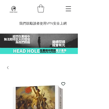
​我們鼓勵讀者使用VPN安全上網