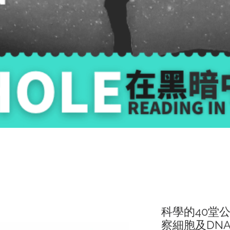
科學的40堂
察細胞及DN