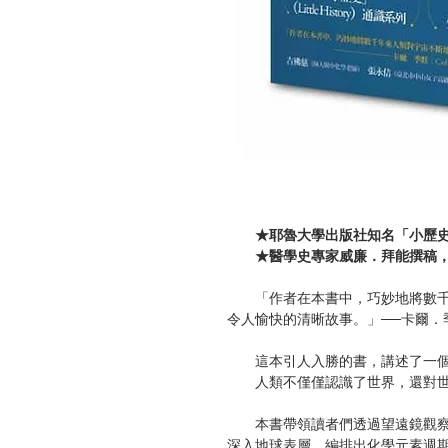
★耶魯大學出版社知名「小歷史」（Lit
★醫學史專家威廉．拜能撰稿，
「作者在本書中，巧妙地將數千
令人愉快的清晰故事。」──卡爾．季默
這本引人入勝的書，講述了一個
人類不僅僅認識了世界，還對世
本書帶領讀者們透過望遠鏡觀察
深入地球表層，編排出化學元素週