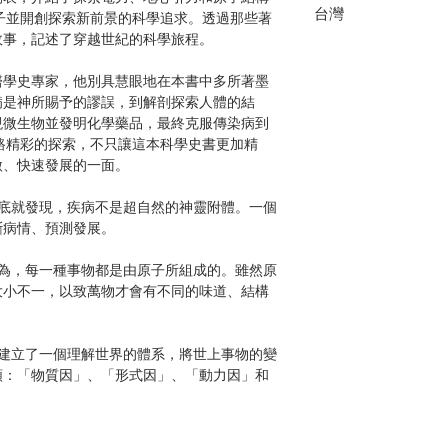
台灣
子並開創探索新前景的科學追求。透過那些著
故事，記述了穿越世紀的科學旅程。
學史專家，他別具慧眼地在本書中多所著墨
病是神所賜予的謬誤，到解剖探索人體的結
現微生物並發明化學藥品，最終克服傳染病到
路精彩的探索，不只讓這本科學史書更加精
微、快速發展的一面。
就發現，疾病不是超自然的神靈附體。一個
斷病情、預測發展。
，每一種事物都是由原子所組成的。雖然原
大小不一，以致萬物才會有不同的味道、結構
立了一個理解世界的體系，將世上事物的變
類：「物質因」、「形式因」、「動力因」和
波斯的納西爾丁．圖西和敘利亞的伊本．沙