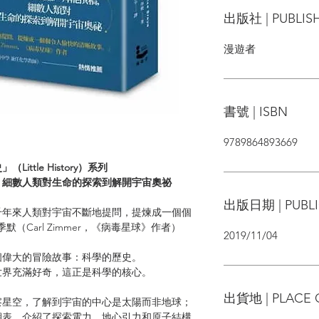
出版社 | PUBLIS
漫遊者
書號 | ISBN
9789864893669
tle History）系列
細數人類對生命的探索到解開宇宙奧祕
出版日期 | PUBLI
年來人類對宇宙不斷地提問，提煉成一個個
（Carl Zimmer，《病毒星球》作者）
2019/11/04
偉大的冒險故事：科學的歷史。
界充滿好奇，這正是科學的核心。
出貨地 | PLACE 
星空，了解到宇宙的中心是太陽而非地球；
期表，介紹了探索電力、地心引力和原子結構