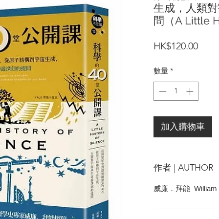
生成，人類對
問（A Little H
價
HK$120.00
格
數量
*
加入購物車
作者 | AUTHOR
威廉．拜能
Willia