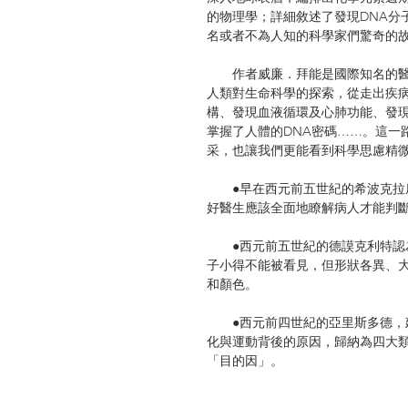
的物理學；詳細敘述了發現DNA分
名或者不為人知的科學家們驚奇的
作者威廉．拜能是國際知名的醫
人類對生命科學的探索，從走出疾
構、發現血液循環及心肺功能、發
掌握了人體的DNA密碼……。這一
采，也讓我們更能看到科學思慮精
●早在西元前五世紀的希波克拉底
好醫生應該全面地瞭解病人才能判
●西元前五世紀的德謨克利特認為
子小得不能被看見，但形狀各異、
和顏色。
●西元前四世紀的亞里斯多德，建
化與運動背後的原因，歸納為四大
「目的因」。
●中世紀伊斯蘭的科學領先世界。