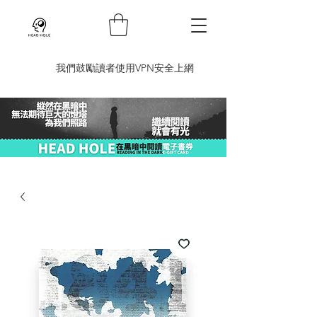
​我們鼓勵讀者使用VPN安全上網