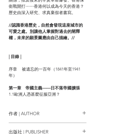
衛戰開打⋯⋯香港何以成為今天的香港？
歷史由深入研究、求真棄假者書寫。
//
認識香港歷史，自然會發現這座城市的
可愛之處。別讓他人掌握對過去的閘釋
權，未來的願景圖應由自己描繪。
//
| 目錄 |
序章 被遺忘的一百年（1841年至1941
年）
第一章 帝國主義——日不落帝國擴張
1.1歐洲人憑甚麼征服亞洲？
1.2鴉片戰爭背後的國策差異
1.3香港非英國據點首選
此章無意為帝國主義辯護或美化發動戰爭
作者 | AUTHOR
的原因，唯以客觀表述歷史事件發展背後
的原因及局勢，有助以多角度思考香港在
LAST MINUTE香城史
出版社 | PUBLISHER
英國及清國，以至整個亞洲之間的角色。