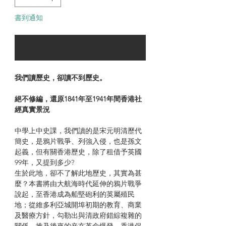
書到通知
可以訂購時通知我
我們讀歷史，卻讀不到歷史。
絕不修編，還原
1841
年至
1941
年間香港社
經真實景況
中學上中史課，我們讀的是宋元明清歷代
簡史，是鴉片戰爭、列強入侵，也是孫文
起義，但有關香港歷史，除了租借予英國
99年，又提到多少?
生於此地，卻不了解此地歷史，其實為甚
麼？本書將由大航海時代延伸的鴉片戰爭
說起，至香港成為船堅砲利的英屬殖民
地；從維多利亞城開埠初期的教育、商業
及醫療方針，勾勒出與清政府錯綜複雜的
關係，推及後來的辛亥革命爆發、香港保