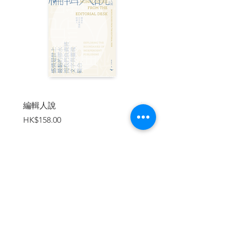
4.1地產霸權崛起
4.2精英主義在作祟
4.3善忘的香港人
或者百多年來，香港人都只是一群機會主
義者，機會來了一擁而上，機會過後即煙
消霧散。
第五章 貧窮使人生病——瘟疫下的香港
5.1讓人聞風喪膽的黑死病
5.2清洗太平地
編輯人說
賣書者言
5.3無知使人恐懼
價格
價格
HK$158.00
HK$188.00
1894年，黑死病從廣東蔓延至香港，這種
死亡率極高的傳染病於其後三十年期間導
致兩萬人死亡。殖民政府最初的防疫手法
惹來華人社會嚴重反彈，其中原因在於衞
生意識差異及對政權的不信任。
加入購物車
第六章 辛亥革命——制度外抗爭
6.1改革還是革命
6.2革命不是一場起義
6.3國父的啟示
沒有陳勝、吳廣，或者就沒有往後的項羽