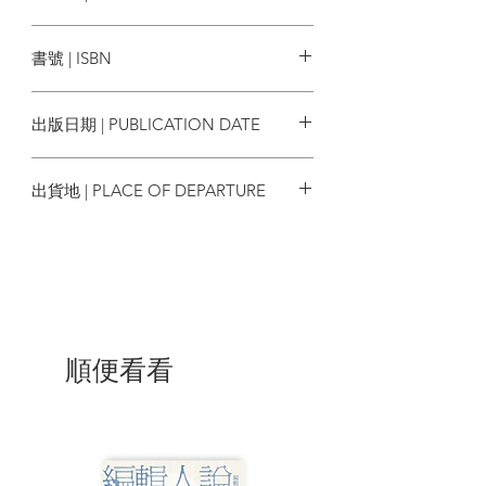
蜂鳥出版
第二章 香港開埠——維多利亞城的誕生
書號 | ISBN
2.1維多利亞城非一日建成
2.2貪婪的溫床
9789887505297
2.3英國對香港的管治模式
出版日期 | PUBLICATION DATE
今天大概沒有人會再以維多利亞城統稱西
環至灣仔一帶，取而代之的是中西區及灣
2021/07
仔區，無可否認是去殖化的一種手段，但
出貨地 | PLACE OF DEPARTURE
維多利亞城邊界至今仍然列載在法律當
中，而箇中的歷史卻似乎已被我們忘記。
香港
第三章 西學東漸——傳統思想改革
3.1以傳教為本的西洋教育
3.2躋身上流的通則
3.3英式教育對傳統觀念的衝擊
開埠早期，香港上流社會幾乎清一色以英
順便看看
語交流，深諳英語讓華人在社會上更上一
層，但西式學校的辦學理念以宗教傳道為
本。教與學，能貫通一致嗎？
第四章 因利忘義——香港人的前世今生