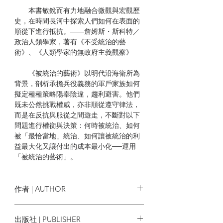
本書敏銳而有力地融合微觀與宏觀歷
史，在時間長河中探索人們如何在表面的
順從下進行抵抗。——詹姆斯・斯科特／
政治人類學家，著有《不受統治的藝
術》、《人類學家的無政府主義觀察》
《被統治的藝術》以明代沿海衛所為
背景，剖析承擔兵役義務的軍戶家族如何
擬定種種策略陽奉陰違，趨利避害。他們
既未公然挑戰權威，亦非順從遵守律法，
而是在反抗與服從之間遊走，不斷對以下
問題進行權衡與決策：何時被統治、如何
被「最恰當地」統治、如何讓被統治的利
益最大化又讓付出的成本最小化──運用
「被統治的藝術」。
本書分成三部分，分別講述福建軍戶
在原籍、衛所和軍屯的日常生活。歷史學
作者 | AUTHOR
家宋怡明親身走訪田野，挖掘大量族譜、
地方志、口述史等民間史料，結合微觀的
宋怡明
Michael Szonyi
出版社 | PUBLISHER
鮮活案例與宏觀的嚴謹分析，完成這部關