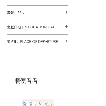
注一般常民大眾的社會史傑作。
聯經出版
書號 | ISBN
「百姓如何操縱體制、為何要這麼
做、為此動用哪些資源、操縱體制的方式
9789570860429
如何重塑他們的社會關係……要回答這些
出版日期 | PUBLICATION DATE
問題，就要承認百姓有能力知悉自己與國
家的關係，並應付自如。換句話說，他們
2021/12/16
有能力創造自己的歷史。」──宋怡明
出貨地 | PLACE OF DEPARTURE
台灣
| 目錄 |
導讀 李仁淵
臺灣版序
登場家族
順便看看
悲苛政一門入軍戶 歎淒涼三子死他鄉
導論 明代中國的日常政治
第一部 在鄉村