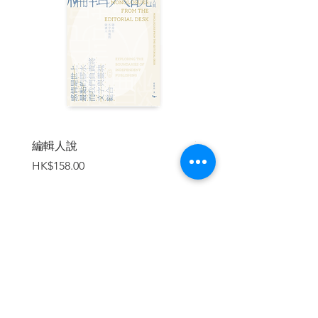
服兵役賢弟勇代兄 分家產幼子竟承嗣
第一章 徵兵、軍役與家庭策略
藏禍心惡少誣富族 噤蜚語軍叔訪故親
第二章 士兵與親屬的新社會關係
第二部 在衛所
亂海疆倭寇混真假 犯走私官匪淆黑白
第三章 沿海衛所與海上走私
編輯人說
賣書者言
結連理戍兵入鄉俗 辦衛學軍官傳書香
價格
價格
HK$158.00
HK$188.00
第四章 衛所裡的新社會關係
第三部 在軍屯
遭構陷家門逢厄運 詛書吏屯卒雪冤情
第五章 軍屯內的制度套利
加入購物車
施巧計軍戶取民籍 聯鄉誼一廟奉二神
第六章 屯軍與百姓社會關係之處理
第四部 餘 音
認同宗異姓成親族 作始祖關帝顯神威