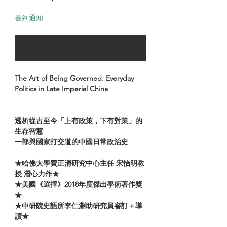
書到通知
可以訂購時通知我
The Art of Being Governed: Everyday
Politics in Late Imperial China
透析從古至今「上有政策，下有對策」的
生存智慧
一部與國家打交道的中國日常政治史
★哈佛大學費正清研究中心主任 宋怡明教
授 潛心力作★
★美國《選擇》2018年度傑出學術著作獎
★
★中研院史語所李仁淵助研究員審訂＋導
讀★