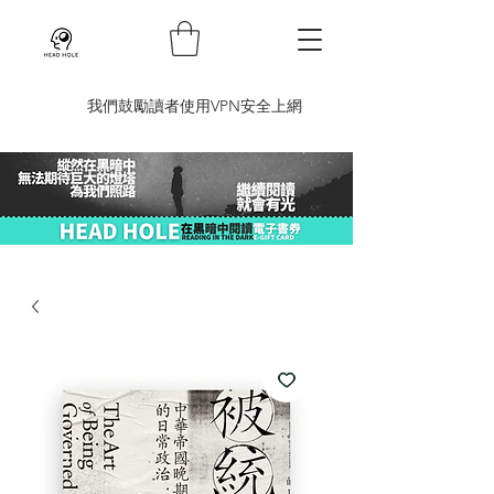
​我們鼓勵讀者使用VPN安全上網