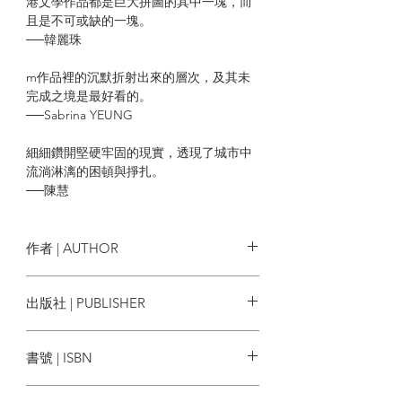
港文學作品都是巨大拼圖的其中一塊，而
且是不可或缺的一塊。
──韓麗珠
m作品裡的沉默折射出來的層次，及其未
完成之境是最好看的。
──Sabrina YEUNG
細細鑽開堅硬牢固的現實，透現了城市中
流淌淋漓的困頓與掙扎。
──陳慧
描繪出小市民鬱悶的微觀日常，更試圖重
塑理解當下的時空框架。
作者 | AUTHOR
──謝曉虹
李昭駿
出版社 | PUBLISHER
那些細微的縫口，可看見歷史如何阻斷，
說者何以沉默。
水煮魚文化
──王証恒
書號 | ISBN
9789887562351
| 內容節錄 |