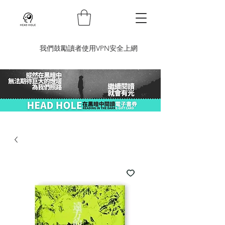
​我們鼓勵讀者使用VPN安全上網