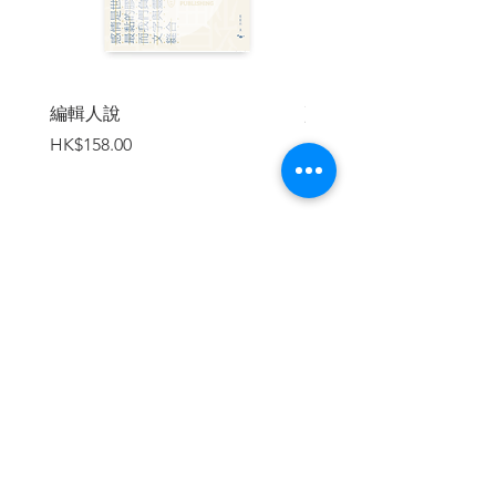
尋回，冰封的喉嚨也漸漸解凍。然而，
「我們」該如何表述，一個過去的「我
們」難以想像和預料，而未來的「我們」
終將遺忘的，關於不斷消逝的此刻的故事?
這是我在閱讀這幾年出版的香港文學作品
編輯人說
賣書者言
時，不斷思考的問題。
價格
價格
HK$158.00
HK$188.00
讀李昭駿的第一本小說集《遠方的爆炸
聲》時，也讓我再次碰觸這個問題。小說
集由八篇小說組成，分為「之後」和「之
前」兩輯，每輯四篇，非常平衡的結構，
像一條河，「之後」和「之前」是遙遙相
加入購物車
對的河之兩岸。是在什麼之前，又是在什
麼之後？關於那條河，我們都在現實中經
歷過了。或許每個人都在心裡建構了不同
的版本。《遠方的爆炸聲》跟其他在近年
出版的香港文學作品都是巨大拼圖的其中
一塊，而且是不可或缺的一塊。
繼續瀏覽
時代由眾音構成。八個短篇小說裡，主角
都是城市裡各種階層、年齡、身份和職業