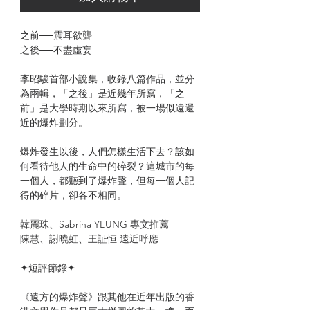
之前──震耳欲聾
之後──不盡虛妄
李昭駿首部小說集，收錄八篇作品，並分
為兩輯，「之後」是近幾年所寫，「之
前」是大學時期以來所寫，被一場似遠還
近的爆炸劃分。
爆炸發生以後，人們怎樣生活下去？該如
何看待他人的生命中的碎裂？這城市的每
一個人，都聽到了爆炸聲，但每一個人記
得的碎片，卻各不相同。
韓麗珠、Sabrina YEUNG 專文推薦
陳慧、謝曉虹、王証恒 遠近呼應
✦短評節錄✦
《遠方的爆炸聲》跟其他在近年出版的香