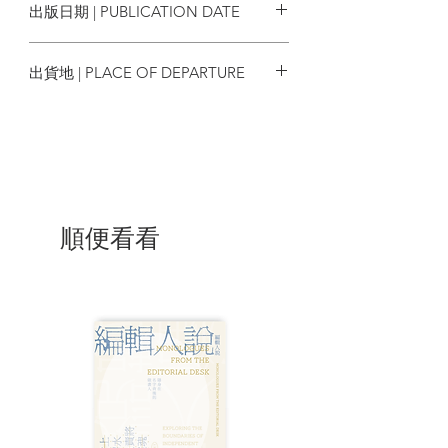
出版日期 | PUBLICATION DATE
推薦序
2024/01/30
出貨地 | PLACE OF DEPARTURE
關於我們共同泅泳過的那條河
作家 韓麗珠
香港
「當現實愈來愈荒謬，魔幻寫實主義小說
已不足以表達。」幾年前，盛行著這樣的
說法。對此，總是隱隱感到不妥當。如果
我們(這裡確實所指的「我們」，並不是模
糊的所指，而是在這個城市，共同經歷過
順便看看
這時代帶來的各種震撼、崩壞、夢魘以及
離散的人)確切地感受和反思過數年前銘刻
在生命裡那段既黑暗又充滿希望的經歷，
該能漸漸體會，這很可能是現實主義和魔
幻寫實的界線逐漸互相僭越，又互相補足
的年代。
禁制會刺激表達和言說的慾望。或許因
此，幾年以來，關於此城的小說、散文或
詩集，紛紛問世。曾經失去的語言已逐一