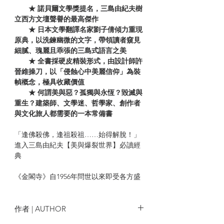
★ 諾貝爾文學獎提名，三島由紀夫樹
立西方文壇聲譽的最高傑作
★ 日本文學翻譯名家劉子倩傾力重現
原典，以洗鍊幽微的文字，帶領讀者窺見
細膩、瑰麗且乖張的三島式語言之美
★ 全書採硬皮精裝形式，由設計師許
晉維操刀，以「侵蝕心中美麗信仰」為裝
幀概念，極具收藏價值
★ 何謂美與惡？孤獨與永恆？毀滅與
重生？建築師、文學迷、哲學家、創作者
與文化旅人都需要的一本常備書
「逢佛殺佛，逢祖殺祖……始得解脫！」
進入三島由紀夫【美與爆裂世界】必讀經
典
《金閣寺》自1956年問世以來即受各方盛
讚，公認本作為三島美與爆裂哲思之集大
成者，被翻譯成多國語言，亦被視為是三
島由紀夫角逐諾貝爾文學獎、樹立西方文
作者 | AUTHOR
壇聲譽的最高傑作。