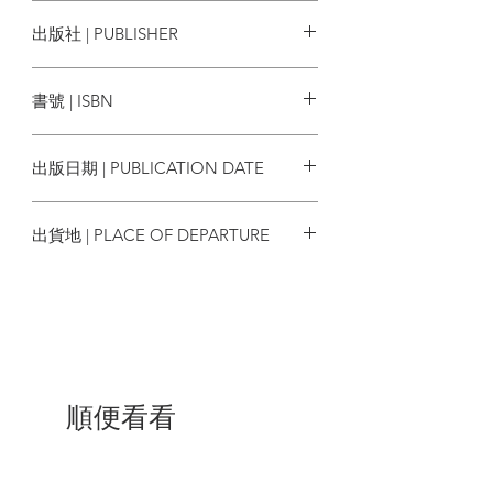
三島由紀夫
出版社 | PUBLISHER
關於金閣寺，三島由紀夫想說的是：
美的毀滅，遠比美的本體更令人目眩
大牌出版
神迷……
書號 | ISBN
金閣不是無力。絕非無力──但它是一
切無力的根源！
9789865511623
出版日期 | PUBLICATION DATE
金閣寺的美之所以令人畏懼，是它的
美讓人看到自身的醜陋。正如小說所言：
2021/03/31
出貨地 | PLACE OF DEPARTURE
「一般而言，有生命的東西都不具備
金閣那種嚴密的一次性。人類只不過是接
台灣
收大自然各種屬性的一部分，用可替代的
方法傳播、繁殖而已。
殺人若是為了消滅對象的一次性，殺
人就是永遠的誤算。我如是想。因此金閣
與人類越發呈現明確的對比；另一方面，
順便看看
從人類容易毀滅的身影中，反而浮現永生
的幻影，從金閣的不壞之美，反而飄來毀
滅的可能性。