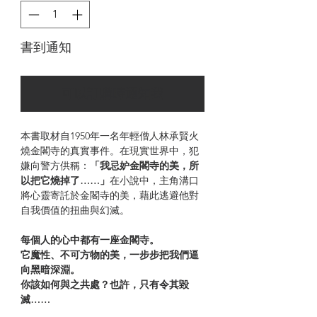
書到通知
可以訂購時通知我
本書取材自1950年一名年輕僧人林承賢火
燒金閣寺的真實事件。在現實世界中，犯
嫌向警方供稱：
「我忌妒金閣寺的美，所
以把它燒掉了……」
在小說中，主角溝口
將心靈寄託於金閣寺的美，藉此逃避他對
自我價值的扭曲與幻滅。
每個人的心中都有一座金閣寺。
它魔性、不可方物的美，一步步把我們逼
向黑暗深淵。
你該如何與之共處？也許，只有令其毀
滅……