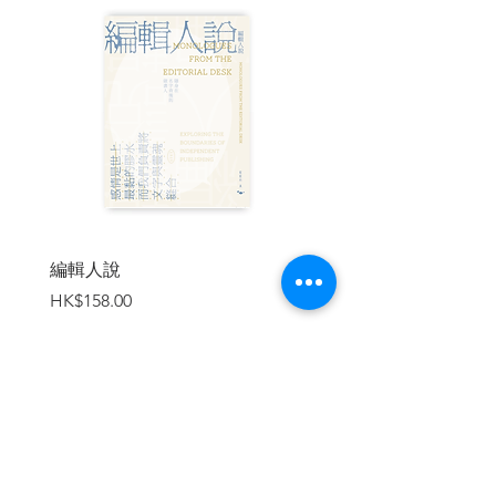
像人類這樣注定會死的生物是不可能
根絕的，而像金閣這樣不滅的東西反倒可
以消滅。為什麼人們沒有察覺這點呢？我
的獨創性不容置疑。」
| 內容節錄 |
▋第一章
從小，父親就經常對我提起金閣。
編輯人說
賣書者言
Price
Price
HK$158.00
HK$188.00
我出生的地方，是舞鶴往東北的日本海伸
出的冷清海岬。父親的故鄉不在那裡，在
舞鶴東郊的志樂。他在眾人企盼下入了僧
籍，成為偏僻海岬的佛寺住持，在當地娶
妻，生下我這個孩子。
加入購物車
成生岬的佛寺附近沒有合適的中學。因此
之後我離開雙親膝下，寄居父親故鄉的叔
父家，從叔父家徒步往返東舞鶴中學上