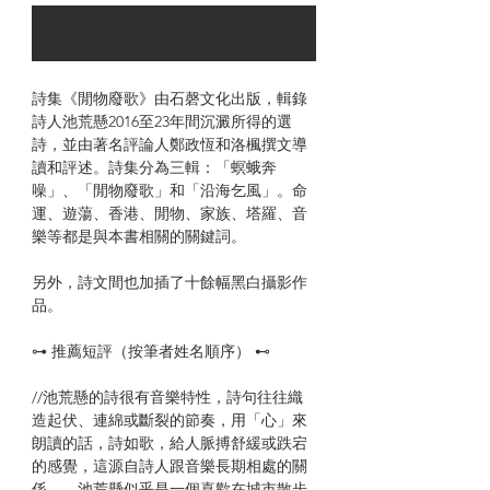
可以訂購時通知我
詩集《閒物廢歌》由石磬文化出版，輯錄
詩人池荒懸2016至23年間沉澱所得的選
詩，並由著名評論人鄭政恆和洛楓撰文導
讀和評述。詩集分為三輯：「螟蛾奔
噪」、「閒物廢歌」和「沿海乞風」。命
運、遊蕩、香港、閒物、家族、塔羅、音
樂等都是與本書相關的關鍵詞。
另外，詩文間也加插了十餘幅黑白攝影作
品。
⊶ 推薦短評（按筆者姓名順序） ⊷
//池荒懸的詩很有音樂特性，詩句往往織
造起伏、連綿或斷裂的節奏，用「心」來
朗讀的話，詩如歌，給人脈搏舒緩或跌宕
的感覺，這源自詩人跟音樂長期相處的關
係……池荒懸似乎是一個喜歡在城市散步