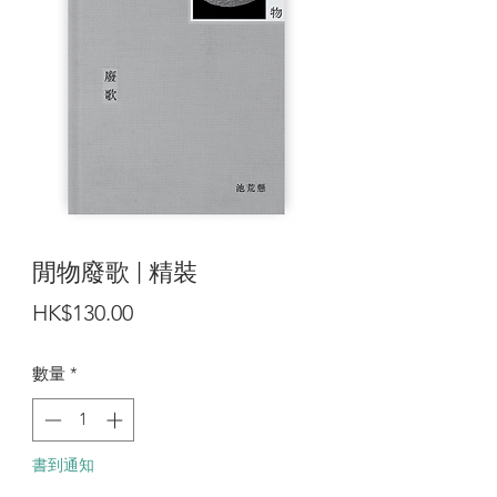
閒物廢歌 | 精裝
價
HK$130.00
格
數量
*
書到通知