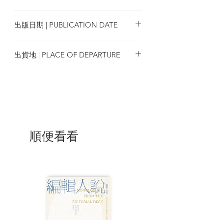
在序中認為池荒懸承襲馬覺的意象詩風
9789887591986
格。筆者認為讀者更應留意傳統國樂和詞
出版日期 | PUBLICATION DATE
曲對詩人的影響。除了用字凝煉，語調冷
峻外，傳統詞曲的節奏感也是值得欣賞的
2024/03/15
一面。此外，詩句中也洋溢著音樂感。
出貨地 | PLACE OF DEPARTURE
《閒物廢歌》表面以不同物事諷喻當世社
香港
會，作者並沒有發洩憤懣，而是透過低沉
的語調訴說世態。雖說是諷寓，但作者並
沒有停留在怨的層面，《閒物廢歌》有時
令人想起〈古詩十九首〉或建安風骨，它
所關懷的是，人的去留、家族的漂泊。雖
然我們的生活仍維持著門面，沒有戰亂或
順便看看
餓荒的煎熬，但人心的無根狀態是難以療
癒的。
這方面，《閒物廢歌》並沒有提供答案，
只有靜觀，靜觀周遭的生靈、親人、眾
生。這些詩或許以政治的憂思發端，但當
讀畢這些詩作時，我們或會發現不一樣的
事物：因為詩正是一種純粹的發聲，而且