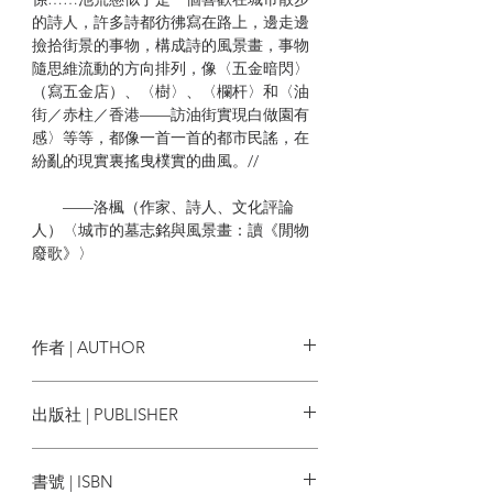
的詩人，許多詩都彷彿寫在路上，邊走邊
撿拾街景的事物，構成詩的風景畫，事物
隨思維流動的方向排列，像〈五金暗閃〉
（寫五金店）、〈樹〉、〈欄杆〉和〈油
街／赤柱／香港——訪油街實現白做園有
感〉等等，都像一首一首的都市民謠，在
紛亂的現實裏搖曳樸實的曲風。//
——洛楓（作家、詩人、文化評論
人）〈城市的墓志銘與風景畫：讀《閒物
廢歌》〉
//大約在《秋螢》（復活號）最後一期見
過西草這個名字，後來他與其他詩友同儕
辦《聲韻》，並改了另一個筆名池荒懸。
作者 | AUTHOR
隨著更多閱讀他的作品，彷彿也更明白這
個筆名的意義：池荒懸，好比一個池子乾
池荒懸
出版社 | PUBLISHER
涸了，並且懸在半空。
石磬文化
《閒物廢歌》是他第三本詩集，也是第一
書號 | ISBN
次以池荒懸這個筆名發表的詩集。鄭政恆