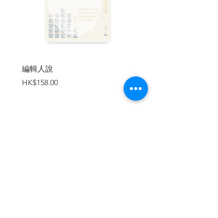
它只發現事物，而不控訴。//
——彭依仁（詩人、評論人）
//《閒物廢歌》沒有《海灘像停擺的鐘一
樣寧靜》獨特的結構安排，而比較明顯的
變化，就是意象更獨特，往往令詩作語言
編輯人說
賣書者言
更陌生化，但池荒懸當然能夠寫出平白、
價格
價格
HK$158.00
HK$188.00
本土和生活化的作品。《閒物廢歌》中，
有不少音樂的指涉，以至於2019年前後社
會狀態的感受，《閒物廢歌》著力的命題
是漂泊與安居、去或留，這是當下許多香
港人心頭中的大石。//
加入購物車
——鄭政恆（作家、詩人、影評人、
書評人）〈留下，或離去：序池荒懸《閒
物廢歌》〉
//池荒懸一直堅持的前衛詩取向，終於不
得不和粗礪的政治現實碰撞的時候，必然
地刮出了異常銳利的聲響。然而在低氣壓
的籠罩之下，銳利混雜了鈍擊，竟孕育了