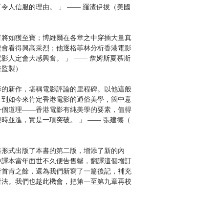
令人信服的理由。 」 —— 羅渣伊拔（美國
者將如獲至寶；博維爾在各章之中穿插大量真
癡會看得興高采烈；他逐格菲林分析香港電影
影人定會大感興奮。 」 —— 詹姆斯夏慕斯
兼監製）
影的新作，堪稱電影評論的里程碑。以他這般
，到如今來肯定香港電影的通俗美學，箇中意
一個道理——香港電影有純美學的要素，值得
時並進，實是一項突破。 」 —— 張建德（
書形式出版了本書的第二版，增添了新的內
中譯本當年面世不久便告售罄，翻譯這個增訂
者首肯之餘，還為我們新寫了一篇後記，補充
看法。我們也趁此機會，把第一至第九章再校