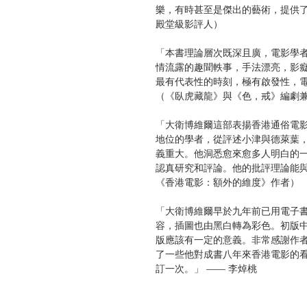
樂，有時甚至是傑出的藝術，提供了
殿堂級影評人）
「本書理論層次既深且廣，電影學
情流露的趣聞軼事，手法漂亮，影
最有代表性的時刻，極有啟發性，電
（《臥虎藏龍》與《色，戒》編劇
「大衛博維爾這部表揚香港通俗電
地位的學者，從評述小津與德萊葉
義重大。他洞悉愈來愈多人明白的
認真研究和評論。他的批評理論能與
《香港電影：額外的維度》作者）
「大衛博維爾早於九年前已用電子
容，插圖也由黑白轉為彩色。初版
版應該有一定的意義。非常感謝作
了一些他對成書八年來香港電影的
訂一次。」 —— 李焯桃