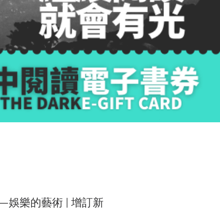
—娛樂的藝術 | 增訂新