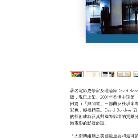
著名電影史學家及理論家David Bo
版，現已上架。2001年香港中譯
附篇（「無間道」三部曲及杜琪峯專
彩色，極盡精美。David Bordw
的藝術成就及其對國際影壇的貢獻
港電影的影癡必讀。
「大衛博維爾是美國最重要和最可