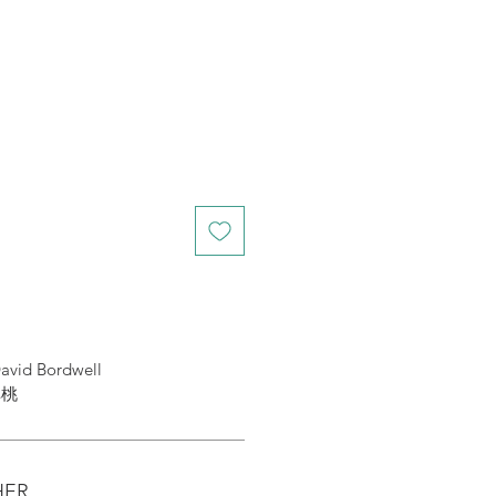
d Bordwell
焯桃
HER