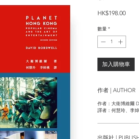
價
HK$198.00
格
數量
*
加入購物車
作者 | AUTHOR
作者：大衛博維爾 Davi
譯者：何慧玲、李
出版社 | PUBLIS