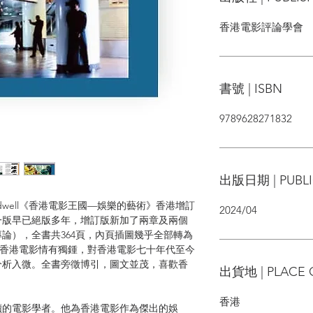
香港電影評論學會
書號 | ISBN
9789628271832
出版日期 | PUBLI
rdwell《香港電影王國—娛樂的藝術》香港增訂
2024/04
第一版早已絕版多年，增訂版新加了兩章及兩個
論），全書共364頁，內頁插圖幾乎全部轉為
ell對香港電影情有獨鍾，對香港電影七十年代至今
分析入微。全書旁徵博引，圖文並茂，喜歡香
出貨地 | PLACE 
香港
讀的電影學者。他為香港電影作為傑出的娛