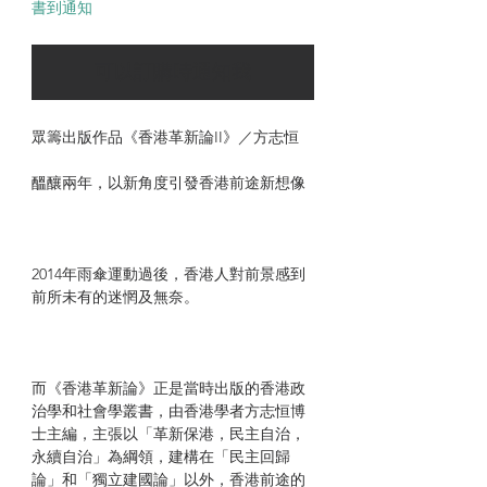
書到通知
可以訂購時通知我
眾籌出版作品《香港革新論II》／方志恒
醞釀兩年，以新角度引發香港前途新想像
2014年雨傘運動過後，香港人對前景感到
前所未有的迷惘及無奈。
而《香港革新論》正是當時出版的香港政
治學和社會學叢書，由香港學者方志恒博
士主編，主張以「革新保港，民主自治，
永續自治」為綱領，建構在「民主回歸
論」和「獨立建國論」以外，香港前途的