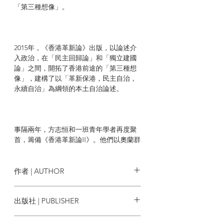
「第三種想像」。
2015年，《香港革新論》出版，以論述介
入政治，在「民主回歸論」和「獨立建國
論」之間，開拓了香港前途的「第三種想
像」，建構了以「革新保港，民主自治，
永續自治」為綱領的本土自治論述。
事隔兩年，方志恒和一班青年學者再度聚
首，籌備《香港革新論II》。他們以奧蘭群
島、蘇格蘭、加泰隆尼亞等地作比較個
案，為讀者提供新的觀點，思考香港前
途。
作者 | AUTHOR
方志恒 編
出版社 | PUBLISHER
2017年，適值香港主權移交中國20周年，