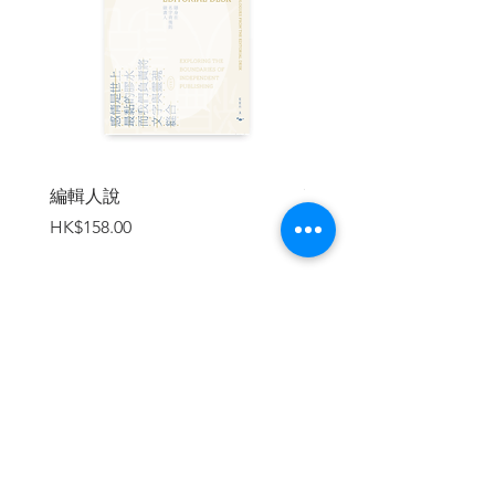
下載《香港革新論I》：
http://bit.ly/2XkyuRb
（PDF）
下載《香港革新論II》：
http://bit.ly/2r1Gc6s
（PDF）
編輯人說
賣書者言
相關閱讀：「《香港革新論II》導論：從世
價格
價格
HK$158.00
HK$188.00
界思考香港前途：
Medium 連結🔗
」
（資料來源：香港革新論 Facebook
https://www.facebook.com/reformhk/
）
加入購物車