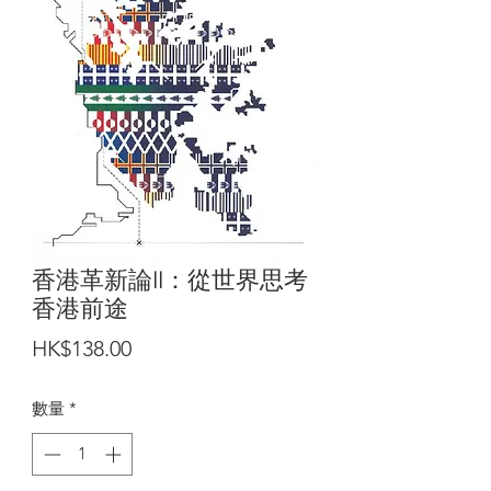
香港革新論II：從世界思考
香港前途
價
HK$138.00
格
數量
*