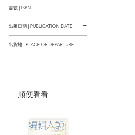
出一點
但香港前途仍然茫茫。所有心繫我城的香
書號 | ISBN
港人，相信心裡都會泛起一個問題：我們
還可以做甚麼？
9789887802730
出版日期 | PUBLICATION DATE
2017/07/15
《香港革新論II》以「從世界思考香港前
出貨地 | PLACE OF DEPARTURE
途」為主題，透過剖析世界各地自治政體
個案，拉闊香港前途想像，繼續為我城思
台灣
考新論述。
作者簡介
順便看看
方志恒博士，香港政治學者，《香港革新
論》主編、WeMaker創辦人。曾於多份國
際學術期刊發表論文，並經常於媒體撰寫
評論；同時熱心參與社會服務，領導多個
民間團體的工作。