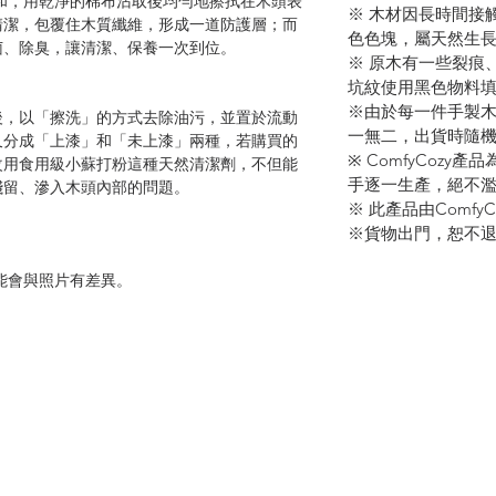
調和，用乾淨的棉布沾取後均勻地擦拭在木頭表
※ 木材因長時間接
清潔，包覆住木質纖維，形成一道防護層；而
色色塊，屬天然生
菌、除臭，讓清潔、保養一次到位。
※ 原木有一些裂痕
坑紋使用黑色物料
※由於每一件手製
後，以「擦洗」的方式去除油污，並置於流動
一無二，出貨時隨
又分成「上漆」和「未上漆」兩種，若購買的
※ ComfyCoz
改用食用級小蘇打粉這種天然清潔劑，不但能
手逐一生產，絕不
殘留、滲入木頭內部的問題。
※ 此產品由Comfy
※貨物出門，恕不
能會與照片有差異。
面可能會呈現淺黑色色塊，屬天然生長現象。
都屬正常，較深的坑紋使用黑色物料填補，不
天然凹凸痕跡都獨一無二，出貨時隨機抽選。
口精美手製品，全由人手逐一生產，絕不濫製。