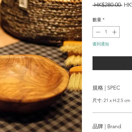
一
 HK$280.00 
HK
般
數量
*
價
格
書到通知
可以訂
規格 | SPEC
尺寸: 21 x H:2.5 cm
品牌 | Brand