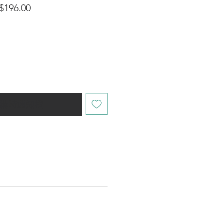
促
$196.00
銷
價
格
購時通知我