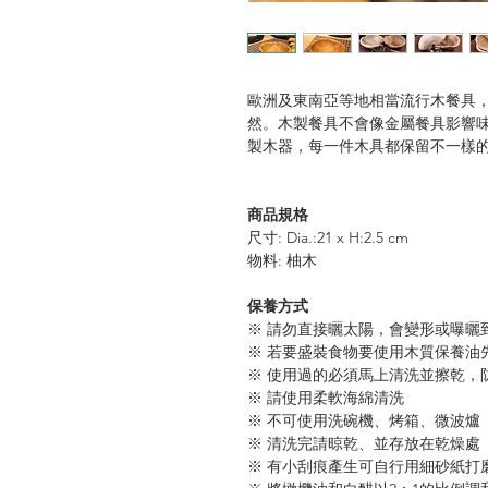
歐洲及東南亞等地相當流行木餐具
然。木製餐具不會像金屬餐具影響味
製木器，每一件木具都保留不一樣
商品規格
尺寸: Dia.:21 x H:2.5 cm
物料: 柚木
保養方式
※ 請勿直接曬太陽，會變形或曝曬
※ 若要盛裝食物要使用木質保養油
※ 使用過的必須馬上清洗並擦乾，
※ 請使用柔軟海綿清洗
※ 不可使用洗碗機、烤箱、微波爐
※ 清洗完請晾乾、並存放在乾燥處
※ 有小刮痕產生可自行用細砂紙打