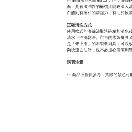
※ 將橄欖油和白醋以2：1的比例
面，具有滋潤性的橄欖油能夠深入
白醋則有溫和的清潔力，有助於殺
正確清洗方式
使用軟式的海綿沾取洗碗精和清水
清水下沖洗乾淨。市售的木製餐具
是「未上漆」的木製餐廚具，可以
夠快速去油汙，也不必擔心清潔劑
購買注意
※ 商品照僅供參考，實際的顏色可
※ 木材因長時間接觸空氣，木材表
※ 原木有一些裂痕、斑點、紋理，
會影響使用。
※由於每一件手製木產品的木紋和
※ ComfyCozy產品為東南亞入