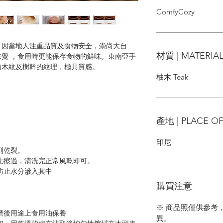
ComfyCozy
，因當地人注重品質及食物安全，崇尚大自
材質 | MATERIA
覺 ，食用時更能保存食物的鮮味。東南亞手
的木紋及樹幹的紋理，極具質感。
柚木 Teak
產地 | PLACE OF
印尼
到乾裂。
先擦過，清洗完正常風乾即可。
防止水分滲入其中
購買注意
※ 商品照僅供參考
磨後用途上食用油保養
異。