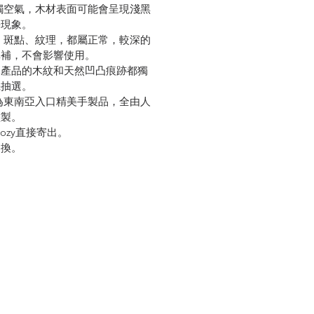
觸空氣，木材表面可能會呈現淺黑
長現象。
、斑點、紋理，都屬正常，較深的
填補，不會影響使用。
木產品的木紋和天然凹凸痕跡都獨
機抽選。
y產品為東南亞入口精美手製品，全由人
濫製。
Cozy直接寄出。
退換。