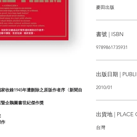
麥田出版
書號 | ISBN
9789861735931
出版日期 | PUBLI
2010/01
家收錄1945年遭刪除之原版作者序〈新聞自
店暨企鵝圖書世紀傑作獎
出貨地 | PLACE 
說
傑作
台灣