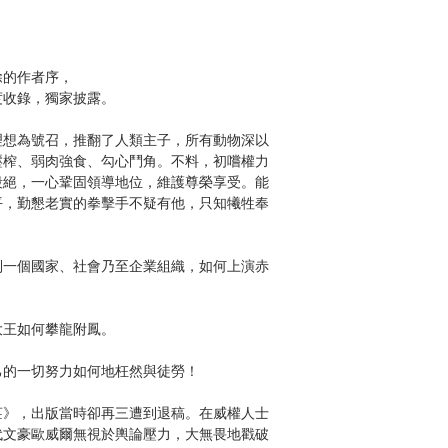
的作者序，
收錄，獨家披露。
想為號召，推翻了人類主子，所有動物深以
壓榨、弱肉強食、勾心鬥角。不料，初嚐權力
殺絕，一心鞏固領導地位，維護尊榮享受。能
平，勤懇老實的拳擊手不疑有他，只知犧牲奉
一個國家、社會乃至企業組織，如何上演赤
王如何攀龍附鳳。
的一切努力如何地枉然與徒勞！
》，出版當時卻再三遭到退稿。在威權人士
代文豪歐威爾無視於輿論壓力，大無畏地戳破