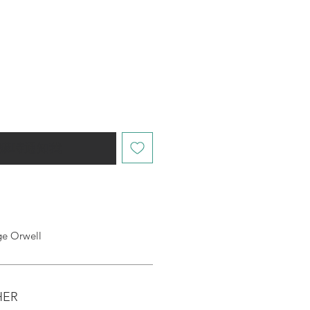
購時通知我
 Orwell
HER