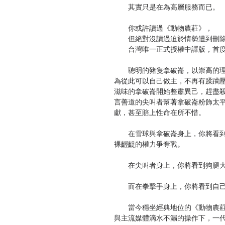
其實只是在為高層服務而已。
你或許讀過《動物農莊》，
但絕對沒讀過迫於情勢遭到刪除
台灣唯一正式授權中譯版，首度
聰明的豬隻拿破崙，以崇高的理
為從此可以自己做主，不再有蹂躪
滋味的拿破崙開始整肅異己，趕盡
言善道的尖叫者幫著拿破崙粉飾太
獻，甚至賠上性命在所不惜。
在雪球與拿破崙身上，你將看到
裸齷齪的權力爭奪戰。
在尖叫者身上，你將看到狗腿大
而在拳擊手身上，你將看到自己
當今穩坐經典地位的《動物農莊
與主流媒體滴水不漏的操作下，一