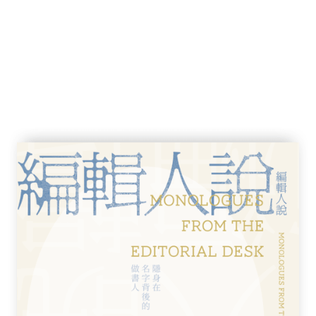
ep the Aspidistra Flying）、《通往威
an Pier）、《向加泰隆尼亞致敬》（Homage to
ng up for Air）、《動物農莊》（Animal
（Nineteen Eighty-Four）。
 London翻譯學博士。譯有《動物農莊》、《教宗之
失戲法》。有電子信箱可供意見交流：