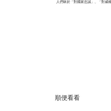
人們昧於「對國家忠誠」、「對威
世敲響一記警鐘——
覺悟吧！別再讓你我自甘淪為權
| 作者簡介 |
歐威爾 George Orwell，
原名Eric
印度，一九五○年病逝於倫敦。
歐威爾雖為望族之後，但家道已然中落
upper-middle class）
期間深刻體會殖民地人民的悲慘生
的使命感。
一九三○年代於報章雜誌發表雜文，
莊》及《一九八四》，奠定大師地
家之一。
順便看看
生前共出版九部著作：《巴黎．倫敦流浪記》（
London）、《緬甸歲月》（Burmese