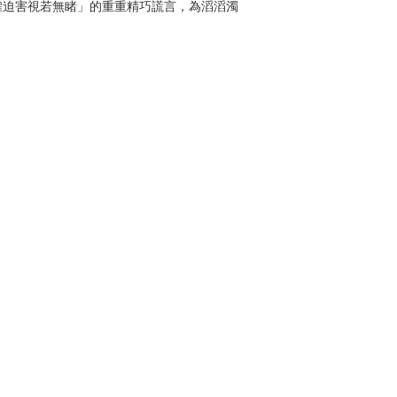
權迫害視若無睹」的重重精巧謊言，為滔滔濁
力遊戲底下的一顆棋子，別再隨波逐流！
 Arthur Blair，一九○三年生於當時為英國屬地的
，自嘲為「中產階級下層分子」（lower-
。靠獎學金完成學業之後考取公職，至緬甸擔任帝國警察，
活，養成反極權主義的立場及為貧苦大眾喉舌
一九四○年代末出版兩部諷諭小說《動物農
位，成為二十世紀最重要、最具影響力的小說
Down and Out in Paris and
 Days）、《牧師的女兒》（A Clergyman's