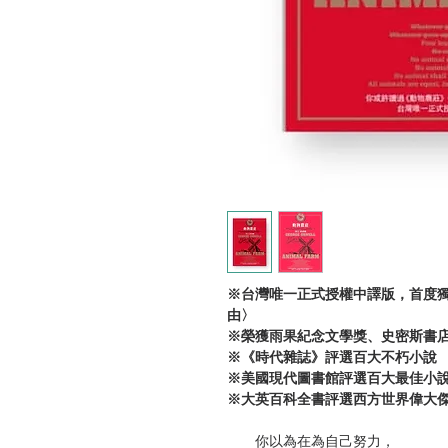
※台灣唯一正式授權中譯版，首度獨
由〉
※榮獲雨果紀念文學獎、史密斯書
※《時代雜誌》評選百大不朽小說
※美國現代圖書館評選百大最佳小
※大英百科全書評選西方世界偉大
你以為在為自己努力，