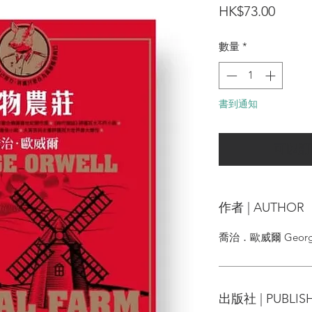
價
HK$73.00
格
數量
*
書到通知
可以訂
作者 | AUTHOR
喬治．歐威爾 George
出版社 | PUBLIS