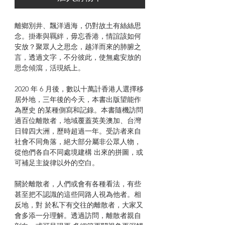
離鄉別井、飄洋過海，仍對故土有絲絲思
念。掛牽與羈絆，毋忘香港，情誼該如何
安放？聚眾人之思念，越洋而來的肺腑之
言，透過文字，不分彼此，使無處安放的
思念傾瀉，活現紙上。
2020 年 6 月後，數以十萬計香港人選擇移
居外地，三年後的今天，本書出版望能作
為歷史 的某種側寫和記錄。本書隨機訪問
過百位離散者，地域覆蓋英美澳加、台灣
日韓四大洲，歷時超過一年。受訪者來自
社會不同角落，絕大部分屬非公眾人物，
從他們各自不同處境建構 出來的拼圖，或
可補足主旋律以外的空白。
關於離散者，人們或會有各種看法，有些
甚至把不認識的這些同路人視為他者。相
反地，對 於私下有交往的離散者，大家又
會多添一分理解。透過訪問，離散者親自