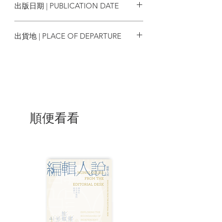
出版日期 | PUBLICATION DATE
“無奈，除了無奈想不出其他形容詞。香港
2023/11
始終是自己成長的地方，沒有人會想離鄉
出貨地 | PLACE OF DEPARTURE
別井 到一個自己不熟悉的地方強行稱之為
家。”
香港
荔枝@溫哥華
“……會主動找朋友聊天，甚至抱住朋友大
哭一場。沒事的，大家都懂。 再不行就去
跑步，對我來說，跑步又悶又辛苦，是最
難熬的事。連跑步都 熬得過，就沒有事難
順便看看
到我。”
Mia@台北
“我前半生整整 30 年都在香港生活我係香
港人，我很想跟所有香港人講，無論大家
決定去或留，我哋都要以香港人身份為
傲，好好生活下去，以我哋自己的文化和
身份認同 去感動世人……”
Loretta Lau@捷克