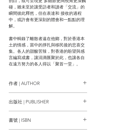
剖白，或可呈現更 多細節更闊視角更深觸
碰，雖未至於讓受訪者和讀者「交流」的
瞬間彼此釋然，但在表達和 接收的過程
中，或許會有更深刻的體會和一點點的理
解。
書中輯錄了離散者遠在他鄉，對於香港本
土的情感，當中的掙扎與移民後的悲喜交
集。各人的甜酸苦辣，對香港的盼望與感
言編寫成書，讓涓滴匯聚於此，也讓各自
在遠方努力的各人得以「聚首一堂」。
| 本書摘要 |
作者 | AUTHOR
“不是我們選擇離開香港，而是香港正在消
失。不管留下或出走外國，其實 我們都回
有種文化
出版社 | PUBLISHER
不去那個我們心目中的香港……”
夜透紫@曼徹斯特
有種文化
書號 | ISBN
“生是香港人，死是香港鬼。香港是我家，
一磚一瓦都是情。”
9789887949121
楊穎宇@英國中部