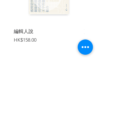
“沒有家人在身邊打點日常，要自己煮飯。
不過一切都係學習和適應，港孩都要有 獨
立的一日。”
細粒姑娘@墨爾本
編輯人說
賣書者言
“廣東話對於我不只是語言，某程度上是一
價格
價格
HK$158.00
HK$188.00
種身份認同和連繫其他香港人的橋樑，也
是 香港人文化傳承的重要載體。”
Marry@美國
“保持盼望，互相支持，明天沒有確定下
來，誰人都未有確定的答案。不失 希望，
加入購物車
做自己能力可以做的事。”
鍾劍華
**
| 目錄 |
繼續瀏覽
序言