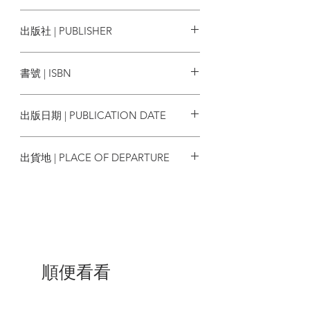
的年代，其醫療小組想方設法在毛遺體上
大動手腳、做盡實驗，只為讓毛遺體看似
李志綏
出版社 | PUBLISHER
永保不死、供人瞻仰。李志綏在多方爭鬥
下，屢次經歷生死一瞬。
時報出版
書號 | ISBN
李志綏也詳盡描述關於治療毛澤東身
體和精神上的毛病，中晚年的生理與心理
9789571393537
變化，毛的性生活與他對身邊人事物和國
出版日期 | PUBLICATION DATE
際局勢的態度，中南海內部鬥爭、宮廷性
政治，以及中共決策高層的神祕內幕等。
2021/11/12
透過李醫生的親身觀察與記錄，以真摯細
出貨地 | PLACE OF DEPARTURE
膩的筆觸，描繪出一幕幕不可思議的荒謬
劇，是了解毛澤東與共產黨前所未有的第
台灣
一手珍貴史料。
除了深刻描繪毛澤東與其身邊人物的
種種細節外，本書的另一主軸敘述李志綏
對毛從由衷敬佩到徹底幻滅的轉變，他穿
過密障走入毛澤東的真實生活，親眼目睹
順便看看
了毛澤東濫用權力玩弄人與事，性生活糜
爛，並以宣傳口號捏造個人崇拜，尤其是
他漠視政策的失敗，導致廣大人民的痛