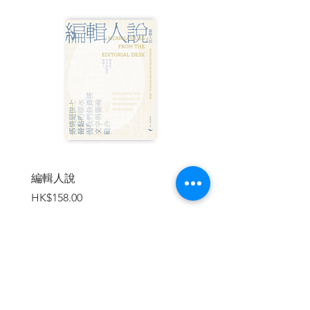
苦。李志綏直指，毛澤東幕前幕後的所作
所為，正如中國封建時代的帝王。
| 目錄 |
前言╱黎安友
自序
致謝
中南海地圖
中共黨組織表
中共中央辦公廳組織表
序幕 毛澤東之死
編輯人說
賣書者言
第一篇 一九四九年—一九五七年
價格
價格
HK$158.00
HK$188.00
第二篇 一九五七年—一九六五年
第三篇 一九六五年—一九七六年
終曲
人物簡介
年表
加入購物車
| 內容節錄 |