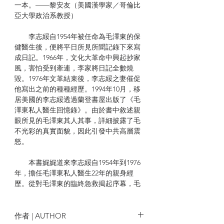
一本。——黎安友（美國漢學家／哥倫比
亞大學政治系教授）
李志綏自1954年被任命為毛澤東的保
健醫生後，便將平日所見所聞記錄下來寫
成日記。1966年，文化大革命中興起抄家
風，害怕受到牽連，李家將日記全數燒
毀。1976年文革結束後，李志綏之妻催促
他寫出之前的種種經歷。1994年10月，移
居美國的李志綏透過蘭登書屋出版了《毛
澤東私人醫生回憶錄》。由於書中敘述親
眼所見的毛澤東其人其事，詳細披露了毛
不光彩的真實面貌，因此引發中共高層震
怒。
本書娓娓道來李志綏自1954年到1976
年，擔任毛澤東私人醫生22年的親身經
歷。從對毛澤東的臨終急救揭起序幕，毛
死後，中南海內部腥風血雨的權力鬥爭和
宮廷政變就此展開。李志綏被下達遺體要
永久保存的命令，在物資缺乏、技術落後
作者 | AUTHOR