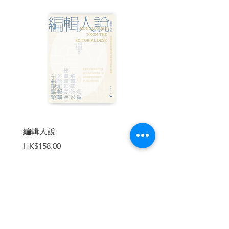
受數百萬讀者的喜愛。而《諸神的足跡》
更是他的登峰造極之作。本書對遠古謎團
的探索一定能讓你大開眼界。此外，漢卡
克還介紹了驚人的考古發現，並「以古為
鏡」地對現代生活做了深刻反省。
| 目錄 |
推薦 歷史是來自實例的哲學
導讀 另類科學或偽科學？
引言
編輯人說
賣書者言
價格
價格
HK$158.00
HK$188.00
第一部 神靈──蛇丘之謎
第一章、魔幻之境
‧地和天 ‧巨蛇和蛋 ‧魔幻之境
第二章、時間之旅
‧視角問題 ‧天地交會的地方 ‧太陽出來了
加入購物車
‧對哈德曼夫婦的苛責 ‧巨蛇真的是兩千歲
嗎？ ‧蛇丘的蛻變