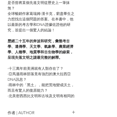
是否曾將某個先進文明從歷史上一筆抹
煞？
全球暢銷作家葛瑞姆‧漢卡克，窮盡畢生之
力想找出這個問題的答案。在本書中，他
以最新的考古學和DNA證據佐證他的研
究，並提出一個驚人的結論！
歷經二十五年的奔波和研究，彙整考古
學、遺傳學、天文學、氣象學、農業經濟
學、人種學、地質學和古生物學的線索，
呈現失落文明之謎最完整的解釋。
‧十三萬年前美洲就有人類存在了？
‧亞馬遜雨林部落竟有強烈的澳大拉西亞
DNA訊息？
‧雨林中的「黑土」，能把荒地變成沃土，
而且有驚人的復原能力？
‧北美密西西比文明和古埃及文明有相同的
靈魂歸宿概念？
‧世界各地的遠古神聖建築，都具有重要的
科學「迷因」？
作者 | AUTHOR