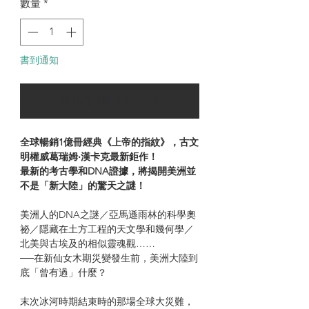
數量
*
書到通知
可以訂購時通知我
全球暢銷1億冊經典《上帝的指紋》，古文
明權威葛瑞姆‧漢卡克最新鉅作！
最新的考古學和DNA證據，將揭開美洲並
不是「新大陸」的驚天之謎！
美洲人的DNA之謎／亞馬遜雨林的科學奧
祕／隱藏在土方工程的天文學和幾何學／
北美與古埃及的相似靈魂觀……
──在新仙女木期災變發生前，美洲大陸到
底「曾有過」什麼？
末次冰河時期結束時的那場全球大災難，