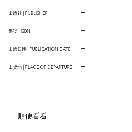
末次冰河時期結束時的那場全球大災難，
葛瑞姆‧漢卡克 Graham Hancock
出版社 | PUBLISHER
是否曾將某個先進文明從歷史上一筆抹
煞？隨著新發現的出現，我們現在知道早
商周出版
在十三萬年前，美洲就已經有人類存在，
書號 | ISBN
直到幾萬年後，人類才開始在其他各大洲
定居。
9789860734607
漢卡克在書中介紹了他在各地研究的經
出版日期 | PUBLICATION DATE
歷，和他與那些做出重大新發現的科學家
的互動。他在走訪密西西比河谷和亞馬遜
2021/08/05
雨林等地區後，發現遠古「新大陸」的文
出貨地 | PLACE OF DEPARTURE
化，居然和照理說完全不相關的「舊大
陸」文化，都繼承了一套相同的先進科學
台灣
知識和複雜的精神信仰。
這是不是意味著考古學家在尋找文明的起
源時，一直只著重於對「舊大陸」的研
究，因此忽略了一個他們難以想像的可能
性，那就是文明的起源地也許就位在「新
順便看看
大陸」。
漢卡克數十年來發表的多本著作，一直深