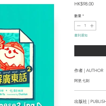
價
HK$98.00
格
數量
*
書到通知
可以訂
作者 | AUTHOR
阿塗,七刻
出版社 | PUBLIS