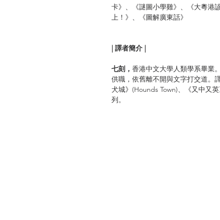
卡》、《謎圖小學雞》、《大粵港
上！》、《圖解廣東話》
| 譯者簡介 |
七刻，
香港中文大學人類學系畢業
供職，依舊離不開與文字打交道。譯作包括
犬城》(Hounds Town)、《
列。