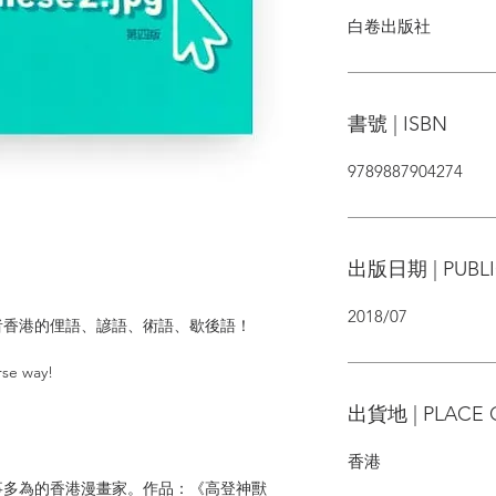
白卷出版社
書號 | ISBN
9789887904274
出版日期 | PUBLI
2018/07
者香港的俚語、諺語、術語、歇後語！
rse way!
出貨地 | PLACE 
香港
事多為的香港漫畫家。作品：《高登神獸