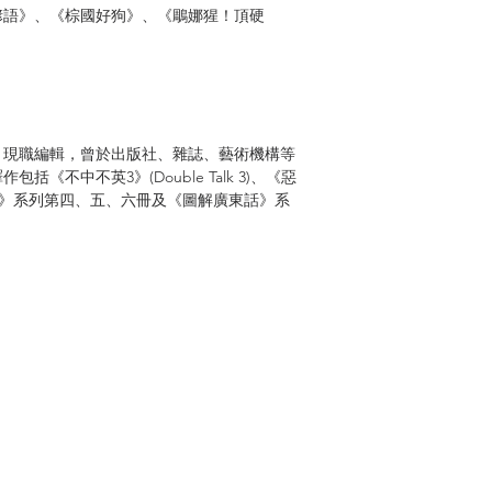
諺語》、《棕國好狗》、《鵰娜猩！頂硬
。現職編輯，曾於出版社、雜誌、藝術機構等
《不中不英3》(Double Talk 3)、《惡
又中又英》系列第四、五、六冊及《圖解廣東話》系