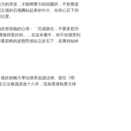
勢力的夾攻，才能將壓力卸回圓拱，不然整道
同立場的石塊團結起來的中介。在拱心石下仰
想位置。
如此形容她的心情：「完成責任，不要多想功
應做得更好的。」在這本書中，你不但感受到
舉重若輕的姿態昂然站立於石下，並秉持始終
，後於劍橋大學法律系攻讀法律。曾任《明
立法局及立法會議員達十八年，現為香港執業大律