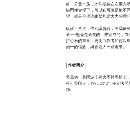
倚，分量十足，才能抵住左右兩方
拱門便會塌下，所以它可說是把不
望，就是仰望這維繫和諧大力的理
從政十八年，告別議會時，吳靄儀
過──無論是過去的，未完成的，或
拱心石的重量，更明白作者如何以
如一的信念，與香港人一路走來。
| 作者簡介 |
吳靄儀，美國波士頓大學哲學博士
報》督印人，1995-2012年任
師。