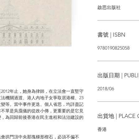
啟思出版社
書號 | ISBN
9780190825058
出版日期 | PUBLI
2018/06
至2012年止，她身為律師，在立法會一直堅守
法機關過渡、港人內地子女爭取居港權、23
改變等。當中事件更迭、個人省思，均詳盡記
書不單是吳靄儀的從政小傳，更重要的是它見
出貨地 | PLACE 
變，為回歸前後香港在民主進程和法治建設的
香港
法會拱門頂中央那塊梯形楔石，必須不偏不