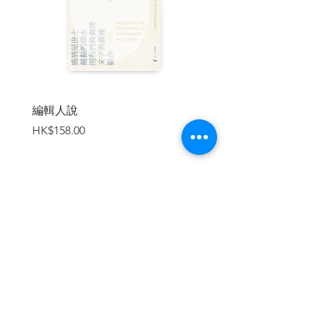
動。我當時花了九牛二虎之力游說各界代
表，容許我們增加一個以「國際標準」為
政改底線的公投議案，希望能整合激進與
溫和力量。家臻明白我們的苦衷，雖然表
達了社工反對的立場，但並無因為這個分
歧而鬧分裂，對此我銘記於心。
編輯人說
賣書者言
2014年9月281日凌晨我們宣告正式啟動佔
價格
價格
HK$158.00
HK$188.00
中後，許多聚集在政府總部的群眾陸續離
開，到了早上時已變得人數疏落。在台上
任咪手的家臻一面艱難地調動有限人手堵
塞警察的推進、一面鼓勵參與者說：「即
使被捕亦是人生尊貴的時刻，務必保持和
平。」
加入購物車
2019 年佔中案審結，身為立法會社福界議
員的家臻，與我們另外3人被判即時入獄。
當我們被拷上手扣帶離法庭後，大家一臉
茫然。在羈留室中間聊放鬆神經時，惟有
請教曾有被捕經驗的黃浩銘講解「入冊」
的程序，家臻只是默默地聽。