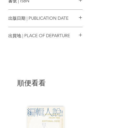
書號 | ISBN
看過他分析香港青年的文章，文字活潑、
活用社會學理論、很有批判性。
9789887107019
出版日期 | PUBLICATION DATE
2013年3月佔中三子宣佈推動「讓愛與和平
佔領中環」後，家臻是第一批站出來響應
2025/07/17
的社會人士，傳媒稱之為「佔中十死
出貨地 | PLACE OF DEPARTURE
士」。隨後一些大型遊行和集會，家臻因
為思想敏捷、口才了得，被推舉成為「咪
香港
手」，主持大局、帶領大家叫口號。記得
在一次集會中他呼籲支持佔中的市民舉起
雙手，然後高呼「要拉就一齊被拉」！我
當時以為家臻是社運老手，便低聲問他上
一次被捕是甚麼時候？「我從來未被拘捕
過⋯⋯」他有點尷尬地回答我。原來都是
順便看看
一介書生，初次在法律邊緣公民抗命。
佔領之前，我們舉辦多場商討日，通過他
的協調，得到不少社工的幫忙，譬如與病
人群體及露宿者的對話。在全民公投之
前，佔中運動內部發生嚴重分歧，一些溫
和民主力量批評運動只提供有「公民提
名」的政改方案給市民選擇，醞釀退出運