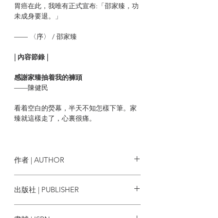
胃癌在此，我唯有正式宣布:「邵家臻，功
未成身要退。」
—— 〈序〉 / 邵家臻
| 內容節錄 |
感謝家臻抽着我的褲頭
——陳健民
看着空白的熒幕，半天不知怎樣下筆。家
臻就這樣走了，心裏很痛。
只記得在兩傘運動現場，每次我爬梯上大
台演講，家臻總是在背後抽着我的褲頭，
免得我意外跌下。這個自嘲粗枝大葉的男
作者 | AUTHOR
人，心細如塵。
出版社 | PUBLISHER
佔中之前不太認識家臻，只知道他曾是前
編者：邵家臻紀念冊增訂版製作組
線社工 ，後在浸大擔任講師。
藍藍的天