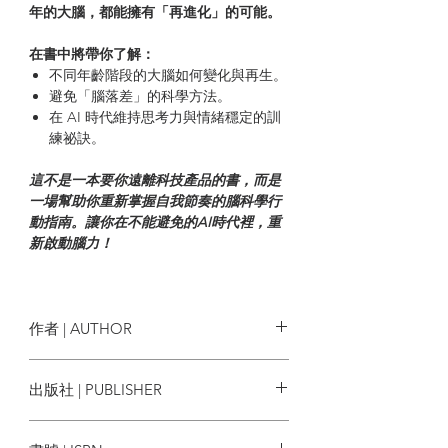
年的大腦，都能擁有「再進化」的可能。
在書中將帶你了解：
不同年齡階段的大腦如何變化與再生。
避免「腦落差」的科學方法。
在 AI 時代維持思考力與情緒穩定的訓
練祕訣。
這不是一本要你遠離科技產品的書，而是
一場幫助你重新掌握自我節奏的腦科學行
動指南。讓你在不能避免的AI時代裡，重
新啟動腦力！
| 目錄 |
作者 | AUTHOR
序章 把記憶力和思考力都交給AI，現代人
的腦部正在退化
加藤俊德
出版社 | PUBLISHER
比老化更可怕的是「腦的退化」
持續成長的大腦
MOOK 墨刻出版
由八個大腦區塊編號組成的大腦