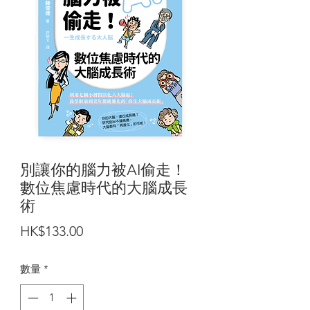
別讓你的腦力被AI偷走！
數位焦慮時代的大腦成長
術
價
HK$133.00
格
數量
*