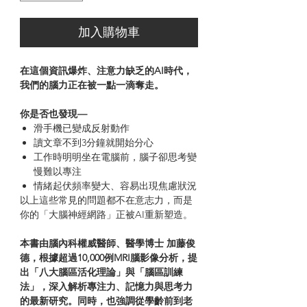
加入購物車
在這個資訊爆炸、注意力缺乏的AI時代，
我們的腦力正在被一點一滴奪走。
你是否也發現—
滑手機已變成反射動作
讀文章不到3分鐘就開始分心
工作時明明坐在電腦前，腦子卻思考變
慢難以專注
情緒起伏頻率變大、容易出現焦慮狀況
以上這些常見的問題都不在意志力，而是
你的「大腦神經網路」正被AI重新塑造。
本書由腦內科權威醫師、醫學博士 加藤俊
德，根據超過10,000例MRI腦影像分析，提
出「八大腦區活化理論」與「腦區訓練
法」，深入解析專注力、記憶力與思考力
的最新研究。同時，也強調從學齡前到老