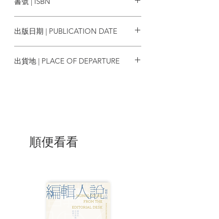
書號 | ISBN
大腦成長的法則
大腦也有適應的極限
9786263982857
「不動」對大腦的威脅
出版日期 | PUBLICATION DATE
AI 時代，大腦的「落差」正在擴大
2025/11/08
第１章 AI 時代正在削弱我們的大腦
出貨地 | PLACE OF DEPARTURE
AI時代帶來的便利與大腦
AI時代下逐漸弱化的「運動系腦區」
台灣
不動就連想像力也會衰退？
因新冠疫情而失去的「光」
網路世界能取代現實世界嗎？
「遊戲腦」到底有什麼問題？
一直被騙的「遊戲腦」
戒不掉遊戲的原因
順便看看
「遊戲腦」可能導致記憶力下降？
如何防止腦力落差擴大？
第2章 AI時代中逐漸失落的自我情感
當人際共同體消失，情緒腦區也開始退化
情緒類大腦區塊的慢速成長
情緒類大腦區塊的左右差異
為何左腦情緒容易被忽略？