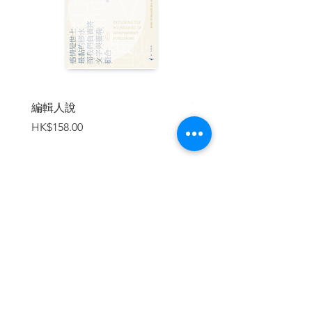
AI時代下難以培養的自我情感
「讚」背後的認知需求
宗教與大腦，認同感的真相
從浩瀚資訊中篩選真相的能力
作為自我防衛的資訊隔離
鍛鍊運動系與情緒系大腦區塊的重要性
編輯人說
賣書者言
第3章 模式化的大腦仍能持續成長──依
價格
價格
HK$158.00
HK$188.00
世代特徵
隱藏在大腦落差背後的行動落差
【學齡前期】
透過真實體驗培養「類比大腦」
腦儲蓄—養成能「動起來」的身體
在人際關係中培養互動力
加入購物車
【青春期】
做自己喜歡的事，讓大腦加速成長
【青少年期】
大腦重整知識與記憶的黃金期
五年一循環，鍛鍊自我變革力
不斷嘗試與失敗，鍛鍊二十多歲的成人腦
【壯年期～中年期】