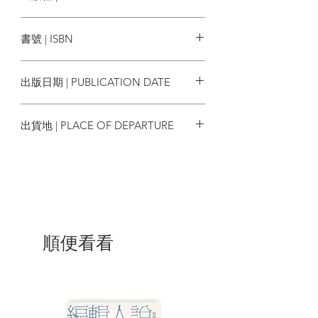
類學的交會文本，這部作品至今仍是研究
馬可孛羅
與認識這些地區的重要經典。
書號 | ISBN
全書分為三大篇章，分別記述艾登堡爵士
9786267747384
在不同區域的探索經歷。天堂探索篇，帶
出版日期 | PUBLICATION DATE
領讀者深入巴布亞紐幾內亞的原始雨林，
記錄尋找天堂鳥、拍攝求偶行為，以及參
2025/11/15
與當地部落婚禮、求偶儀式的全過程；馬
出貨地 | PLACE OF DEPARTURE
達加斯加的動物園探索篇則聚焦於狐猴、
變色龍、巨鳥等瀕危物種的觀察與保育議
台灣
題；南回歸線下的追尋篇中，艾登堡爵士
穿越澳洲內陸，見證原住民洞窟壁畫、水
牛族群的消逝與生態復育的努力。三大篇
章描繪出一幅二十世紀中葉地球邊陲地帶
生態與文化的壯闊全景，筆述如臨現場，
也令人深感人類與自然間微妙的連結。
順便看看
《地圖盡頭的博物學家》不僅是自然探索
的紀實文學，更見證一個時代的珍貴史
料。書中所記錄的地景、物種與文化，有
許多在今日已因開發、戰亂或氣候變遷而