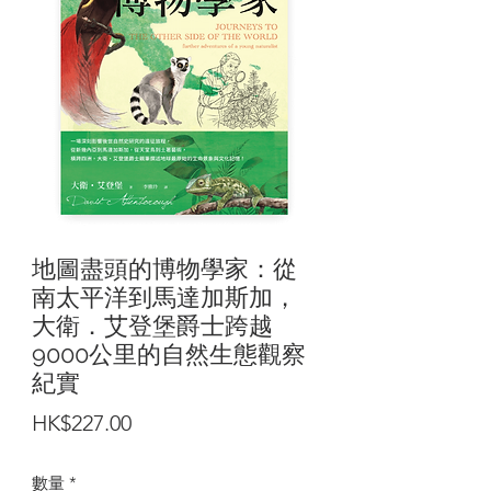
地圖盡頭的博物學家：從
南太平洋到馬達加斯加，
大衛．艾登堡爵士跨越
9000公里的自然生態觀察
紀實
價
HK$227.00
格
數量
*