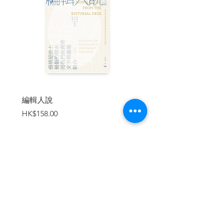
早已形成完全不同的風貌。更透過艾登堡
爵士當年的文字與觀察，讓讀者得以重回
那個攝影機尚未普及、科學探索仍需冒險
精神與無比熱情的年代，理解自然的多樣
性與脆弱，也反思人類自身在地球上的角
色與責任。這本書是獻給所有關心自然、
尊重多元文化與歷史的讀者最深刻的邀請
函。
| 目錄 |
編輯人說
賣書者言
價格
價格
HK$158.00
HK$188.00
引言
第一部 天堂探索
第一章
瓦吉谷
第二章
走進吉米谷
第三章
製斧者
加入購物車
第四章
俾格米人和跳舞的鳥
第五章
返回太平洋
第六章
彭特科斯特島的跳塔人
第七章
貨物崇拜