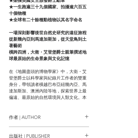
★榮獲英國女王頒發爵士勳章
★一生跑遍三十九個國家、拍攝逾六百五
十個物種
★全球有二十餘種動植物以其名字命名
一場深刻影響後世自然史研究的遠征旅程
從新幾內亞到馬達加斯加，從天堂鳥到土
著藝術
橫跨四洲，大衛・艾登堡爵士親筆撰述地
球最原始的生命景象與文化記憶
在《地圖盡頭的博物學家》中，大衛・艾
登堡爵士以科學家與紀錄片工作者的雙重
身分，帶領讀者橫越巴布亞紐幾內亞、馬
達加斯加、澳洲內陸等地，探索世界上最
偏遠、最原始的自然環境與人類文化。本
書完整紀錄了於一九五○至六○年代多次野
外考察的所見所聞，無論是天堂鳥繁複的
求偶舞、生態環境的變遷，還是原住民族
作者 | AUTHOR
群儀式、語言、藝術的第一手觀察，皆以
細膩筆法呈現，還原了當時的自然風貌，
大衛．艾登堡爵士 Sir David
出版社 | PUBLISHER
更留下珍貴的文化見證。作為自然史與人
Attenborough