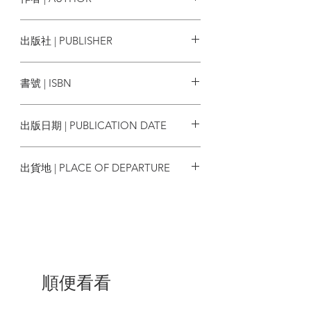
嗎？
普希金在〈漁夫和金魚的故事〉則以平實
歌德、王爾德、葉慈、馬克吐溫、赫
出版社 | PUBLISHER
詩句寫下：「蔚藍的海角邊／住著一位老
塞、卡爾維諾、辛格等30位作者。
漁夫和他的老妻子……」
小麥田
唯一以「很久很久以前」開場的愛沃德，
書號 | ISBN
卻說「真理突然從世間消失」，惟童話能
不朽！
9789578544451
出版日期 | PUBLICATION DATE
國王非得陽剛又權威、公主就要美麗又柔
弱嗎？貧苦之人又要如何尋找幸福？結局
2020/11/28
必定圓滿、巫婆必定得死？三十位大文豪
出貨地 | PLACE OF DEPARTURE
專精的領域不同，有的擅於思想辯證，有
的是劇作長才，有的詩篇獨領風騷，有的
台灣
散文功力非凡。翻開每一篇，都有不同以
往的童話閱讀經驗，不一樣的開場白，不
同的人物塑造，逸出想像的情節轉折，不
落窠臼的結局。觸動孩子的內心世界，也
一一扣動大人的心弦，穿越年齡層，帶來
多重連結，展現童話創作最大的魅力。
順便看看
=本書特色=