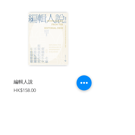
1. 收錄三十位歐美大文豪的童話創作，從
生於十七世紀末的伏爾泰到歿於二十一世
紀初的萊姆，包含葉慈、歌德、狄更斯、
馬克吐溫、卡爾維諾等，橫跨三百年，作
品依照出版年分排序。
2. 由臺東大學兒童文學研究所杜明城教授
多年蒐羅、編選、親自翻譯。
3. 每篇作品皆附有作者側記，深入了解作
家創作手法與背景。
4. 收錄作品皆為完整翻譯，無刪節，品嘗
最貼近原始文本的文學滋味。
=收錄30位大文豪的童話作品，搭建世界
編輯人說
賣書者言
文學語童話的閱讀地圖=
價格
價格
HK$158.00
HK$188.00
《愛彌兒》作者
盧梭
、啟蒙時代思想家
伏
爾泰
、德國教育小說先驅
韋蘭德
、《少年
維特的煩惱》作者
歌德
、德國浪漫主義詩
人
蒂克
、十九世紀文學運動先驅
諾伐利
思
、《胡桃鉗與老鼠王》作者
霍夫曼
、俄
羅斯文學之父
普希金
、《浮華世界》作者
加入購物車
薩克萊
、《紅字》作者
霍桑
、《孤雛淚》