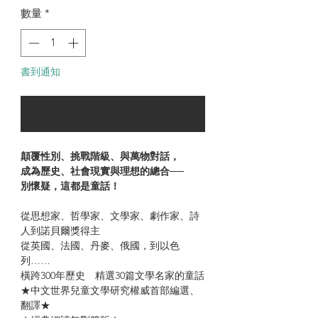
數量
*
書到通知
可以訂購時通知我
顛覆性別、挑戰階級、與萬物對話，
成為歷史、社會現實與理想的總合──
別懷疑，這都是童話！
從思想家、哲學家、文學家、劇作家、詩
人到諾貝爾獎得主
從英國、法國、丹麥、俄國，到以色
列……
橫跨300年歷史 精選30篇文學名家的童話
★中文世界兒童文學研究權威首部編選、
翻譯★