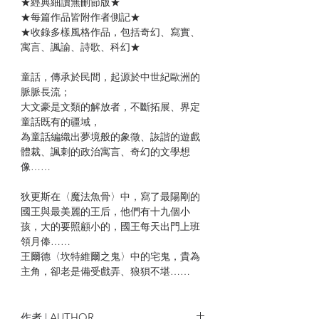
★經典細讀無刪節版★
★每篇作品皆附作者側記★
★收錄多樣風格作品，包括奇幻、寫實、
寓言、諷諭、詩歌、科幻★
童話，傳承於民間，起源於中世紀歐洲的
脈脈長流；
大文豪是文類的解放者，不斷拓展、界定
童話既有的疆域，
為童話編織出夢境般的象徵、詼諧的遊戲
體裁、諷刺的政治寓言、奇幻的文學想
像……
狄更斯在〈魔法魚骨〉中，寫了最陽剛的
國王與最美麗的王后，他們有十九個小
孩，大的要照顧小的，國王每天出門上班
領月俸……
王爾德〈坎特維爾之鬼〉中的宅鬼，貴為
主角，卻老是備受戲弄、狼狽不堪……
赫塞在〈森林居民〉一開頭寫道：「在文
明初露曙光時，人類在地表上四處行走為
時尚早……」難道這是一堂人類文明史
作者 | AUTHOR