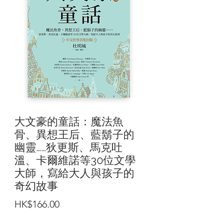
大文豪的童話：魔法魚
骨、異想王后、藍鬍子的
幽靈……狄更斯、馬克吐
溫、卡爾維諾等30位文學
大師，寫給大人與孩子的
奇幻故事
價
HK$166.00
格