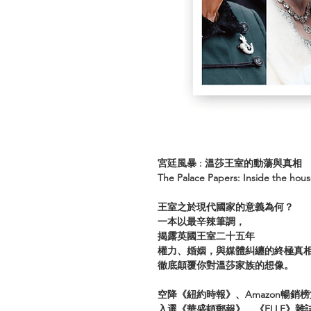
宮廷風暴 : 溫莎王室的動蕩與真相
The Palace Papers: Inside the hous
王室之於現代國家的意義為何？
一本以最辛辣筆調，
揭露英國王室二十五年
權力、婚姻，與媒體糾纏的終極真
徹底顛覆你對溫莎家族的想像。
空降《紐約時報》、Amazon暢銷
入選《華盛頓郵報》、《ELLE》雜誌、《