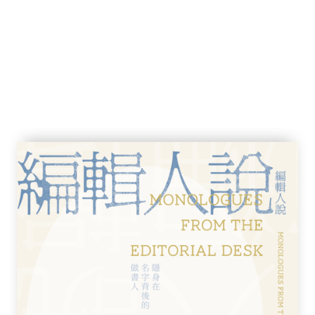
卡蜜拉如何一步步被社會接受，到威廉與凱特
力，再到查爾斯面對母親逝世後的迅速布局。
君主體制的生存戰。
牌觀察者，布朗能取得許多罕見的細節：從侍
揭示在Netflix劇集中看不見的細微人性與
權謀故事
讓文字既像頂級訂製服般華麗，又帶著英式冷
一道道令人垂涎的美味。
時
x《王冠》也步入尾聲，反而使本書全景式的歷史
望理解權力、媒體與人性如何交織的讀者，仍