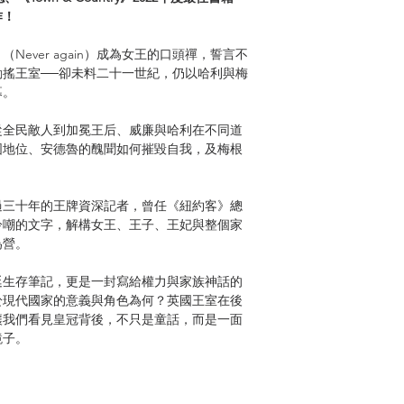
作！
ever again）成為女王的口頭禪，誓言不
搖王室──卻未料二十一世紀，仍以哈利與梅
幕。
從全民敵人到加冕王后、威廉與哈利在不同道
固地位、安德魯的醜聞如何摧毀自我，及梅根
過三十年的王牌資深記者，曾任《紐約客》總
冷嘲的文字，解構女王、王子、王妃與整個家
為營。
廷生存筆記，更是一封寫給權力與家族神話的
於現代國家的意義與角色為何？英國王室在後
讓我們看見皇冠背後，不只是童話，而是一面
鏡子。