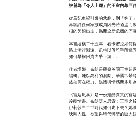
被譽為「令人上癮」的王室內幕巨
從黛妃車禍引爆的悲劇，到「夠了」（N
再容許任何家族成員因光芒過盛而動
根的另類出走，揭開全新危機的序
本書縱橫二十五年，看卡蜜拉如何
路上漸行漸遠、凱特以優雅手段穩
如何攀權附貴力爭上游……
作者堤娜．布朗是觀察英國王室超
編輯。她以銳利的洞察、華麗卻帶
族如何在權力、媒體與情感間步步
《宮廷風暴》是一份殘酷真實的宮
冷酷情書。布朗讓人思索：王室之
伊莉莎白二世時代如何走下去？她
映照人性、欲望與時代轉型的巨大
【英國王室大事記】
1981.7.29 查爾斯、黛安娜 結婚