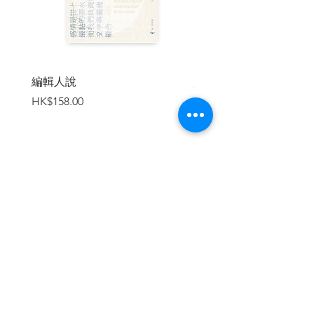
編輯人說
賣書者言
價格
價格
HK$158.00
HK$188.00
加入購物車
繼續瀏覽