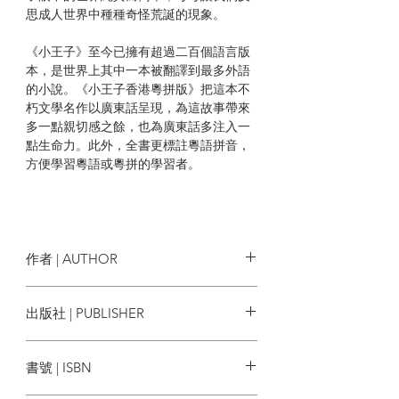
思成人世界中種種奇怪荒誕的現象。
《小王子》至今已擁有超過二百個語言版
本，是世界上其中一本被翻譯到最多外語
的小說。《小王子香港粵拼版》把這本不
朽文學名作以廣東話呈現，為這故事帶來
多一點親切感之餘，也為廣東話多注入一
點生命力。此外，全書更標註粵語拼音，
方便學習粵語或粵拼的學習者。
作者 | AUTHOR
作者：安東尼．廸．聖艾舒比尼
出版社 | PUBLISHER
譯者：蔡偉泉
繪者：陳家希、呂芊虹
藍出版
書號 | ISBN