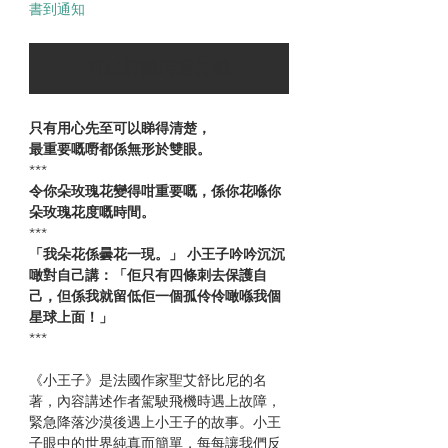
書到通知
可以訂購時通知我
只有用心先至可以睇得清楚，
最重要嘅嘢都係無形於雙眼。
***
令你朵玫瑰花變得咁重要嘅，係你花喺你
朵玫瑰花度嘅時間。
***
「我朵花係曇花一現。」 小王子吟吟沉沉
噉對自己講：「佢只有四條刺去保護自
己，但係我就留低佢一個孤伶伶噉喺我個
星球上面！」
***
《小王子》是法國作家聖艾舒比尼的名
著，內容講述作者駕駛飛機時遇上故障，
緊急降落沙漠後遇上小王子的故事。小王
子眼中的世界純真而簡單，每每讓我們反