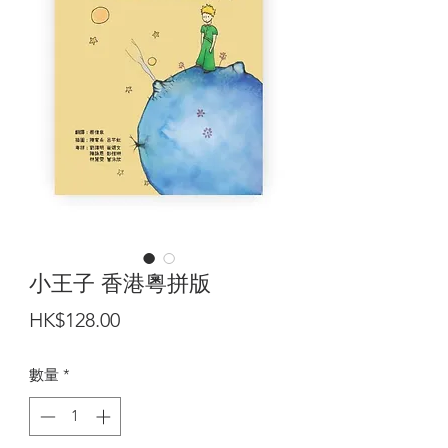
小王子 香港粵拼版
價
HK$128.00
格
數量
*