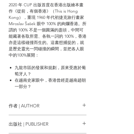
2020 年 CUP 出版首度在香港出版繪本畫
作《從前，有個香港》（This is Hong
Kong），重現 1960 年代初捷克旅行畫家
Miroslav Šašek 眼中 100% 的絢爛香港。所
謂的 100% 不是一個圓滿的盡頭，中間可
能藏著各取所需、各執一詞的 100%，香港
亦是這樣碰撞而生的。這書想捕捉的，就
是歷史靈光一閃碰撞的瞬間，並把各人眼
中的100%展開：
九龍市區的發展和規劃，原來受惠於葡
萄牙人？
在越南史家眼中，香港曾經是越南趙朝
一部分？
香港接受過美國經濟援助興建村落？
本書分成 3 個章節，首章講述 20 世紀
作者 | AUTHOR
前，位處中原政權邊陲的香港，不但聚居
前朝遺民與異民，更曾留有海洋帝國的足
*CUP媒體
出版社 | PUBLISHER
印，最後由英國開埠而面向世界；第二章
聚焦 20 世紀，探討不同族群與勢力交匯