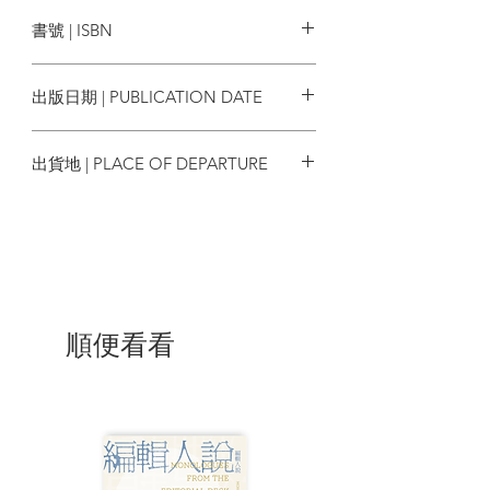
CUP出版
下，如何塑造出香港獨特而混雜的城市面
書號 | ISBN
貌；第三章剖析外來者眼中的香港形象，
如何改變地緣關係，甚至啟發世界的變
9789887970064
革。
出版日期 | PUBLICATION DATE
最後香港在自己的歷史上留下怎樣的足
2022/07
印？我們眼中的香港是不是100%的香港？
出貨地 | PLACE OF DEPARTURE
就讓這本書補上我們沒有遇上的香港。
香港
| 目錄 |
序
複數的可能，多重的百分百
第一章 現代文明以前─ 海洋的相遇
遠古香港曾經是越南趙朝的一部分?
順便看看
一一九七年大嶼山鹽民起義，被屠殺的
香港原住民
南宋末年，九龍東有個流亡政府?
當香港與海洋帝國相遇(一):葡佔屯門
當香港與海洋帝國相遇(二):日不落帝國
考察大嶼山和馬灣之旅