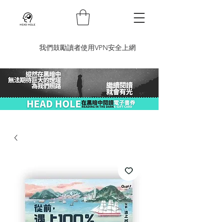
​我們鼓勵讀者使用VPN安全上網