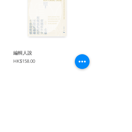
一七八◯年中國南海海圖:首張寫有香
港名字的英製地圖
回到一八六一年，英屬香港下的九龍半
島
新界鄉民與英軍的六日戰爭，如何決定
香港面貌?
一場奠定港島面貌的瘧疾瘟疫
禍不單行，改變香港面貌的第二場瘟疫
編輯人說
賣書者言
第二章 進入現代─ 城市面貌的誕生
價格
價格
HK$158.00
HK$188.00
香港戰前經濟的大靠山:土木工程
在何文田，尋找失落的葡萄牙人花園城
市
皇后大道變明治通:強制日化的香港淪
陷史
商場上蓋屋苑如何從唐樓進化而成?
加入購物車
引發外交風波的竹園拆村事件
東九龍自費填海計劃
美國發明的貨櫃箱，如何改變尖沙咀面
貌?
收受美國資金建造的香港村落:美經援
村