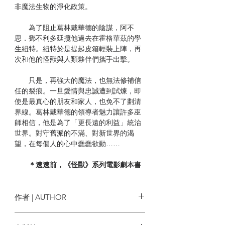
非魔法生物的淨化政策。
為了阻止葛林戴華德的陰謀，阿不
思．鄧不利多延攬他過去在霍格華茲的學
生紐特。紐特於是提起皮箱輕裝上陣，再
次和他的怪獸與人類夥伴們攜手出擊。
只是，再強大的魔法，也無法修補信
任的裂痕。一旦愛情與忠誠遭到試煉，即
使是最真心的朋友和家人，也免不了劃清
界線。葛林戴華德的領導者魅力讓許多巫
師相信，他是為了「更長遠的利益」統治
世界。對守舊派的不滿、對新世界的渴
望，在每個人的心中蠢蠢欲動……
＊速速前，《怪獸》系列電影劇本書
系列電影票房突破15億，由艾迪．瑞
德曼（飾演紐特）、裘德．洛（飾演鄧不
利多）、強尼．戴普（飾演葛林戴華德）
作者 | AUTHOR
領銜主演……電影難以表現的細節動作和
角色心思，於書中完整呈現！
J.K. 羅琳 J.K. Rowling