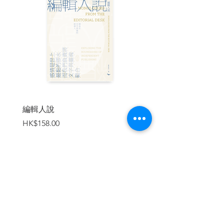
思議。」——《怪獸》系列電影導演／大
衛．葉慈
完整收錄導演大衛．葉慈的前言、電
影詞彙表、演員及工作人員中英文對照名
單、作者及設計工作室介紹，讓參與《怪
獸》系列的每一位魔法師瞬間現影！
| 內容節錄 |
編輯人說
賣書者言
第1場
價格
價格
HK$158.00
HK$188.00
外景：紐約，美國魔法部──一九二七──
晚上
空拍紐約以及魔國會大樓。
＊
加入購物車
第2場
內景：魔國會地下室，光禿禿的黑牆房間
──晚上