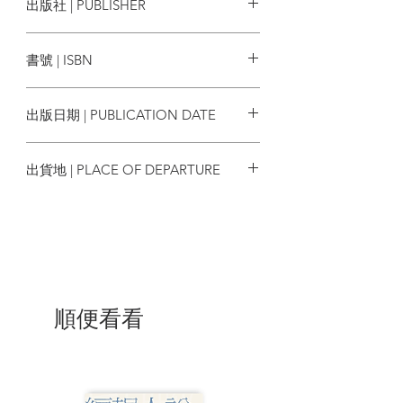
出版社 | PUBLISHER
＊路摸思，點亮更多魔法世界的秘密
皇冠
本書由J.K. 羅琳親自執筆，是最正統
書號 | ISBN
的魔法世界系列作。時間設定在1927年，
《怪獸與牠們的產地》事件後的數個月，
9789573340300
場景從紐約移至倫敦與巴黎，甚至回到霍
出版日期 | PUBLICATION DATE
格華茲。紐特的哥哥、助手、舊識、年輕
的鄧不利多，首次登場！
2023/04/26
出貨地 | PLACE OF DEPARTURE
＊阿八拉象，絕美設計及插畫
繁體中文版沿用英國版設計，由過去
台灣
擔任《哈利波特》及《怪獸》系列電影圖
像設計的「MinaLima」設計工作室操刀。
燙印封面、內頁設計、怪獸插圖皆採用符
合故事背景1920年代的新藝術風格，呼應
電影的美學，打造視覺上的魔法盛宴！
順便看看
＊人現現，製作團隊完整附錄
「我和不少作家共事過，但沒人像羅
琳那樣特別。她對自己的角色和宇宙瞭若
指掌，是我所見過思維最活躍的人，以這
麼成功的人來說，她卻又腳踏實地到不可