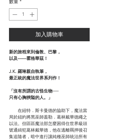
數量
*
加入購物車
新的旅程來到倫敦、巴黎，
以及——霍格華茲！
J.K. 羅琳親自執筆，
最正統的魔法世界系列作！
「沒有所謂的古怪生物──
只有心胸狹隘的人。」
在紐特．斯卡曼德的協助下，魔法當
局於紐約將黑巫師蓋勒．葛林戴華德繩之
以法。但區區魔法部怎麼困得住世界級頭
號通緝犯葛林戴華德，他在逃離羈押後召
集追隨者，暗中進行讓純種巫師統治所有