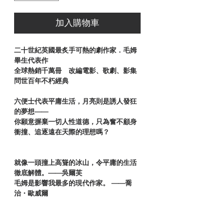
加入購物車
二十世紀英國最炙手可熱的劇作家．毛姆
畢生代表作
全球熱銷千萬冊 改編電影、歌劇、影集
問世百年不朽經典
六便士代表平庸生活，月亮則是誘人發狂
的夢想——
你願意摒棄一切人性道德，只為奮不顧身
衝撞、追逐遠在天際的理想嗎？
就像一頭撞上高聳的冰山，令平庸的生活
徹底解體。——
吳
爾芙
毛姆是影響我最多的現代作家。
——
喬
治・歐威爾