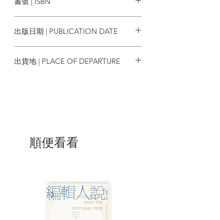
書號 | ISBN
成為狂人的歷程。史崔蘭僅懷著對創作的
極度熱情，放棄一切來實現自己的夢想。
9786263104372
一縷熾熱而飽受折磨的靈魂，立志達成被
出版日期 | PUBLICATION DATE
肉體束縛的人們無法想見的偉大目標。
2023/06/03
| 內容節錄 |
出貨地 | PLACE OF DEPARTURE
「你可曾想過，你妻子有多不快樂？」
台灣
「她會平復過來的。」
我無法形容他這樣回答時有多麻木無情。
我感到倉皇失措，但盡量不顯露出來。
順便看看
我端出自己當牧師的亨利叔叔會用的口
氣，他每次要親戚捐獻助理牧師候選人協
會（Additional Curates Society）時都會
這樣說。
「你不介意我老實跟你說吧？」
他微笑著搖頭。