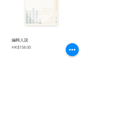
「她做了什麼讓你這樣對待她嗎？」
「沒有。」
「你對她有什麼怨言嗎？」
編輯人說
賣書者言
「沒有。」
價格
價格
HK$158.00
HK$188.00
「那麼這樣離開她豈不惡劣？ 你們都十七
年的夫妻了，她也毫無毛病可挑。」
「惡劣。」
加入購物車
我驚訝地瞟了他一眼。他對我說的每句話
皆由衷贊同，這讓我站不住腳。我的立場
因此變得很複雜，更別說可笑了。我本來
準備好要動之以情、曉之以理，忠告、訓
誡和規勸齊發，必要的話甚至可以謾罵、
憤怒且譏諷；但罪人毫不猶疑地坦承罪過
時，心靈導師能怎麼辦？ 我缺乏這方面的