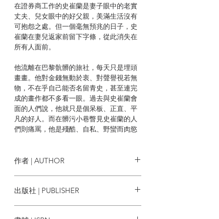
在證券商工作的史崔蘭是妻子眼中的老實
丈夫、兒女眼中的好父親，美滿生活沒有
可抱怨之處。但一個毫無預兆的日子，史
崔蘭在妻兒返家前留下字條，從此消失在
所有人面前。
他流離在巴黎骯髒的旅社，每天只是埋頭
畫畫。他對金錢無動於衷、對聲譽視若無
物，不在乎自己能否名留青史，甚至連完
成的畫作都不多看一眼。過去與史崔蘭會
面的人們說，他就只是個呆板、正直、平
凡的好人。而在髒污小巷瞥見史崔蘭的人
們則痛罵，他是殘酷、自私、野蠻而肉慾
的男人。究竟，是如何崇高的理想、如何
執著的熱情，能讓一個乍見平庸之人突然
遁入魔鬼之道？
作者 | AUTHOR
「我了解這種井然有序的幸福所在，
威廉．薩默塞特．毛姆
William
出版社 | PUBLISHER
但血液裡有一股渴望正燒灼著我！」
Somerset Maugham
麥田出版
毛姆以驚心動魄的筆法，描繪出一個常人