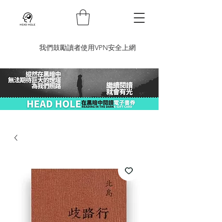
​我們鼓勵讀者使用VPN安全上網