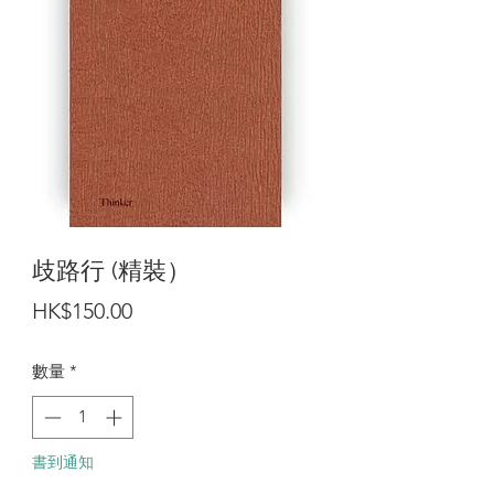
歧路行 (精裝）
價
HK$150.00
格
數量
*
書到通知