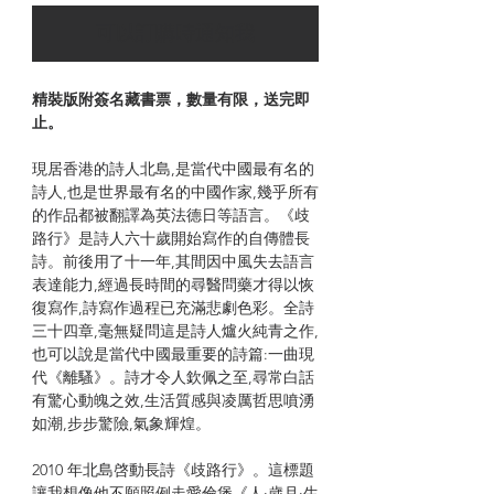
可以訂購時通知我
精裝版附簽名藏書票，數量有限，送完即
止。
現居香港的詩人北島,是當代中國最有名的
詩人,也是世界最有名的中國作家,幾乎所有
的作品都被翻譯為英法德日等語言。《歧
路行》是詩人六十歲開始寫作的自傳體長
詩。前後用了十一年,其間因中風失去語言
表達能力,經過長時間的尋醫問藥才得以恢
復寫作,詩寫作過程已充滿悲劇色彩。全詩
三十四章,毫無疑問這是詩人爐火純青之作,
也可以說是當代中國最重要的詩篇:一曲現
代《離騷》。詩才令人欽佩之至,尋常白話
有驚心動魄之效,生活質感與凌厲哲思噴湧
如潮,步步驚險,氣象輝煌。
2010 年北島啓動長詩《歧路行》。這標題
讓我想像他不願照例走愛倫堡《人·歲月·生