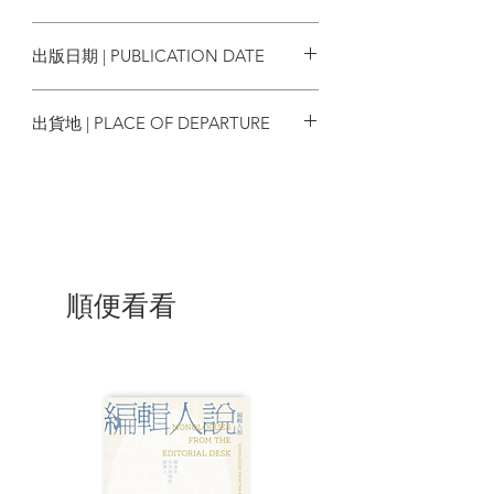
9789889945596
| 作者簡介 |
出版日期 | PUBLICATION DATE
北島，
趙振開，「卑鄙是卑鄙者的通行證,
2022/05
高尚是高尚者的墓誌銘」的作者。1949 年
出貨地 | PLACE OF DEPARTURE
生於北京，現居香港。1978 年與朋友創辦
《今天》文學雜誌並任主編至今，作品被
香港
譯為三十多種文字出版。
順便看看