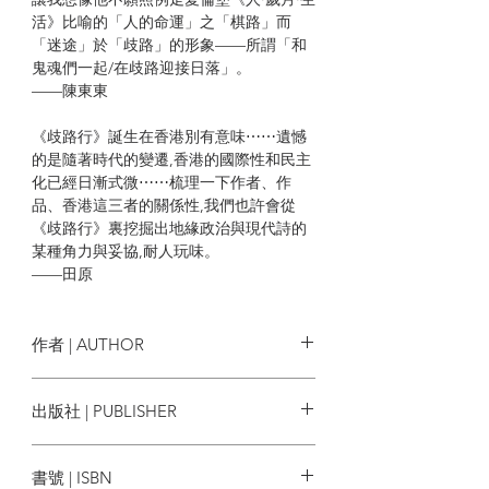
活》比喻的「人的命運」之「棋路」而
「迷途」於「歧路」的形象——所謂「和
鬼魂們一起/在歧路迎接日落」。
——陳東東
《歧路行》誕生在香港別有意味⋯⋯遺憾
的是隨著時代的變遷,香港的國際性和民主
化已經日漸式微⋯⋯梳理一下作者、作
品、香港這三者的關係性,我們也許會從
《歧路行》裏挖掘出地緣政治與現代詩的
某種角力與妥協,耐人玩味。
——田原
《歧路行》的開端敘事集中在第二至五章,
一九八九年的北京和西柏林城市。為什麼
作者 | AUTHOR
是一九八九?⋯⋯《歧路行》有個悲切結
尾。終曲第三十四章獻給香港。詩人在西
北島
出版社 | PUBLISHER
方漂泊十幾年後,停泊在這離中國大陸最近
的「特區」島嶼。
Thinker Publishing
——朱濤
書號 | ISBN