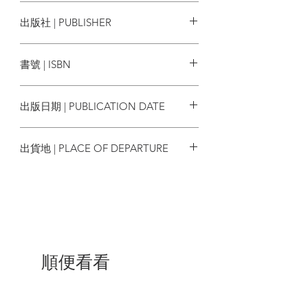
覺得功能界別選舉不是民主選舉，只是一
馬嶽
出版社 | PUBLISHER
種過渡形式，因而不願意研究。
香港城市大學出版社
筆者其實也不例外。自90年代開始研究香
書號 | ISBN
港的選舉，自問對功能界別選舉的認識非
常少（即認識大多都從傳媒報道中取
9789629372194
得），但我心中一直有兩項懸念：一是香
出版日期 | PUBLICATION DATE
港的功能界別選舉作為世上差不多獨一無
二的選舉制度，應該有相當的研究價值；
2013/07/01
第二是功能界別制度，自1985年在立法局
出貨地 | PLACE OF DEPARTURE
佔12席，逐步增加至1995年以後佔立法機
關一半席位，一定會對香港政治和社會各
香港
方面，造成根本性的影響。功能界別選舉
的性質及其影響，一直是我觀察和思考的
課題，但一直沒有作有系統的研究。
大約到了10年前，我開始發覺很不對勁。
特別是2004年人大釋法以後，我理解到功
順便看看
能界別的選舉制度，很可能很久都不能取
消。如果是這樣，香港將會在現代政治學
和選舉研究中佔有獨特的地位，因為只有