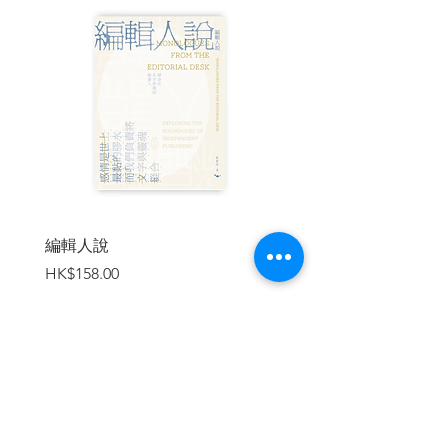
香港會長期使用這種選舉制度，而日積月
累二三十年下來，功能界別選舉對香港的
政治影響自也不可小覷，並且可能一直持
續下去以及變本加厲。香港需要有人對功
能界別選舉及其影響，作更有系統的研究
及論述。
懷着這種有點「無可奈何」的心情，我在
2004年的立法會選舉，開始蒐集部分功能
界別選舉的資料，以及做了少量候選人的
訪問。其後得到研究資助委員會的撥款資
助，可以在2008年的選舉中作更有系統更
編輯人說
賣書者言
全面的研究，以及分析功能界別議員自回
價格
價格
HK$158.00
HK$188.00
歸以來的議會表現。
由於種種的研究局限，本書並不能算是很
全面的就功能界別選舉的研究，特別是部
分界別的選戰，我到現在仍然搞不清楚可
以怎樣蒐集資料和「觀察」選舉工程。所
加入購物車
以本書的結果，只能當成一種開拓性的研
究。矛盾的是：作為研究者，我當然希望
有後來者可以繼續系統地研究功能選舉，