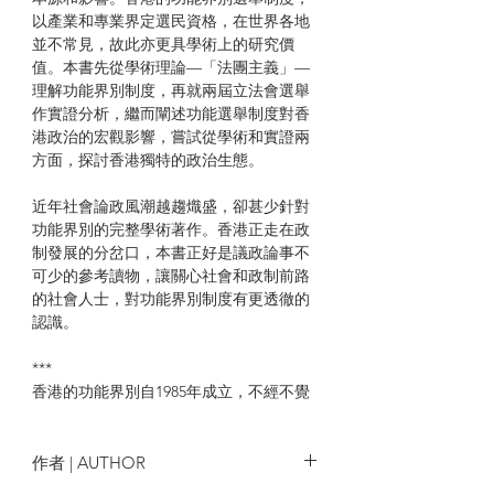
以產業和專業界定選民資格，在世界各地
並不常見，故此亦更具學術上的研究價
值。本書先從學術理論—「法團主義」—
理解功能界別制度，再就兩屆立法會選舉
作實證分析，繼而闡述功能選舉制度對香
港政治的宏觀影響，嘗試從學術和實證兩
方面，探討香港獨特的政治生態。
近年社會論政風潮越趨熾盛，卻甚少針對
功能界別的完整學術著作。香港正走在政
制發展的分岔口，本書正好是議政論事不
可少的參考讀物，讓關心社會和政制前路
的社會人士，對功能界別制度有更透徹的
認識。
***
香港的功能界別自1985年成立，不經不覺
已經快要30年。一直以來，香港學界對功
能界別選舉的研究非常少，除了因為功能
界別選舉選民少、競爭不容易觀察外，我
作者 | AUTHOR
相信不少本地研究政治的學者，意識上都