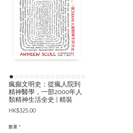
瘋癲文明史：從瘋人院到
精神醫學，一部2000年人
類精神生活全史 | 精裝
價
HK$325.00
格
數量
*