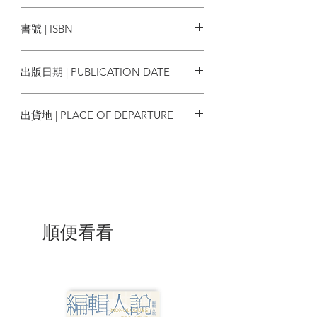
貓頭鷹
本書從聖經時代討論到現代醫學，借鏡
書號 | ISBN
2000年精神疾病史，將和讀者一同思考：
9789862623572
＊一個人是瘋了，還是怪異？日常生活中
出版日期 | PUBLICATION DATE
那條線如何劃定？
＊「瘋了」是醫學問題？社會問題？抑或
2018/08/11
是時代問題？
出貨地 | PLACE OF DEPARTURE
＊現代精神病患的平均壽命只減不增，醫
學治療為何陷入困境？
台灣
＊面對這「最痛苦的孤獨」，我們還能做
些什麼？
診斷與治療，與其說是信任科學，不如說
是信心多一些
順便看看
今日我們遭遇精神疾病的困擾，通常會選
擇找醫生拿藥。但開藥等同於科學方法
嗎？事實上，對於大多數的精神疾病病
因，人類仍然是一無所知。而且許多精神
藥物其實不怎麼有效，卻成為消耗量最大
的藥品。