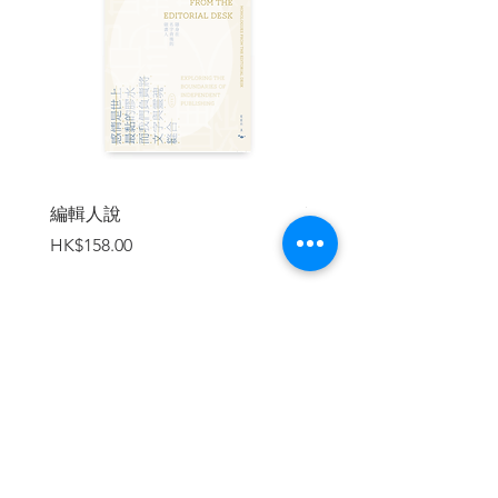
當隨時代演進，精神疾病患者的平均壽命
只減不增。要如何驗證醫生的診斷？治療
的成效怎樣追蹤？因精神疾患受苦的人有
其他選擇嗎？這些問題持續在眾人心中盤
桓不去，成為精神醫學、藥物使用等面向
不斷反覆思辨的命題。
本書作者提出，現代藥物革新還無法真正
編輯人說
賣書者言
有助於精神醫學的發展。且精神科醫師如
價格
價格
HK$158.00
HK$188.00
果只是執著在「大腦」找尋答案，恐怕也
無法突破困境。其實大眾認知、人際關係
等社會脈絡仍是無法忽視的重要環節。一
度被揚棄的心理學，以及對社會環境的理
解，都應當納入精神治療與理解的一環，
社會政策的轉變才是讓精神病院淨空的良
加入購物車
方。而我們的今日與未來部分都由過去所
組成，回溯「瘋癲」的歷史，便是尋找答
案的一種方式。
200年的精神醫學史，如何治療我們？