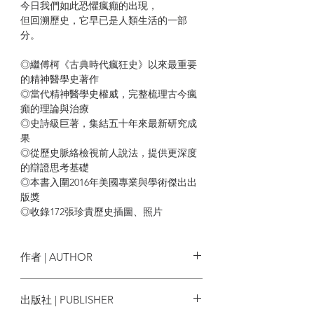
今日我們如此恐懼瘋癲的出現，
但回溯歷史，它早已是人類生活的一部
分。
◎繼傅柯《古典時代瘋狂史》以來最重要
的精神醫學史著作
◎當代精神醫學史權威，完整梳理古今瘋
癲的理論與治療
◎史詩級巨著，集結五十年來最新研究成
果
◎從歷史脈絡檢視前人說法，提供更深度
的辯證思考基礎
◎本書入圍2016年美國專業與學術傑出出
版獎
◎收錄172張珍貴歷史插圖、照片
沒有人可以像史考爾一般，將精神醫學史
寫得如此華麗，能同時吸引一般讀者與學
作者 | AUTHOR
界人士，這是近二十年來最用心的一本
書。——大衛・希利（David Healy）／班
史考爾 Andrew Scull
出版社 | PUBLISHER
戈大學精神醫學教授