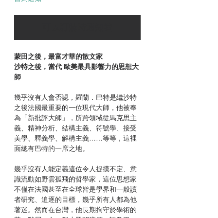
可以訂購時通知我
蒙田之後，最富才華的散文家
沙特之後，當代 歐美最具影響力的思想大
師
幾乎沒有人會否認，羅蘭．巴特是繼沙特
之後法國最重要的一位現代大師，他被奉
為「新批評大師」，所跨領域從馬克思主
義、精神分析、結構主義、符號學、接受
美學、釋義學、解構主義……等等，這裡
面總有巴特的一席之地。
幾乎沒有人能定義這位令人捉摸不定、意
識流動如野雲孤飛的哲學家，這位思想家
不僅在法國甚至在全球皆是學界和一般讀
者研究、追逐的目標，幾乎所有人都為他
著迷。然而在台灣，他長期拘守於學術的