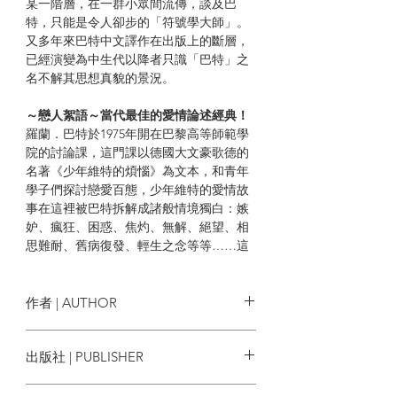
某一階層，在一群小眾間流傳，談及巴
特，只能是令人卻步的「符號學大師」。
又多年來巴特中文譯作在出版上的斷層，
已經演變為中生代以降者只識「巴特」之
名不解其思想真貌的景況。
～戀人絮語～當代最佳的愛情論述經典！
羅蘭．巴特於1975年開在巴黎高等師範學
院的討論課，這門課以德國大文豪歌德的
名著《少年維特的煩惱》為文本，和青年
學子們探討戀愛百態，少年維特的愛情故
事在這裡被巴特拆解成諸般情境獨白：嫉
妒、瘋狂、困惑、焦灼、無解、絕望、相
思難耐、舊病復發、輕生之念等等……這
也成為各篇篇名。
這門談情說愛的討論課，聚焦點不是文學
作者 | AUTHOR
名著本身，而是其中戀人的傾吐方式和絮
語的載體。兩年後，巴特融鑄了自己的情
羅蘭．巴特 Roland Barthes
出版社 | PUBLISHER
感軌跡和心路歷程，發展成為一種新的文
體，1977年付之成書並立即風靡西方文
商周出版
壇，翻譯有近三十種語言，曾搬上舞臺演