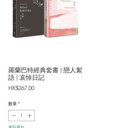
羅蘭巴特經典套書 | 戀人絮
語 | 哀悼日記
價
HK$267.00
格
數量
*
書到通知