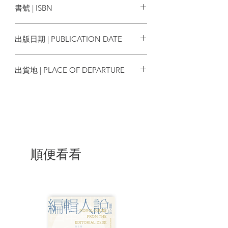
書號 | ISBN
出，成為一代思想家羅蘭．巴特流傳最
廣、最為人所悉的著作。
4717702126568
出版日期 | PUBLICATION DATE
這是一部論述愛情的經典，更是跨時代的
哲學巨著。這是一部無法用傳統體裁定性
2025/01/22
的奇書。巴特在書中嘗試了一種「發散
出貨地 | PLACE OF DEPARTURE
性」行文，揉和思辨與直接演示為一體，
顯示一種「散點透視」的「零度寫作」；
台灣
他擷取了戀愛體驗的五彩碎片，在哲人思
辨的反光鏡折射下建構出撲朔迷離的排列
組合，以對應的文體形式揭示出戀人絮語
只不過是諸般感受，幾段思絮，剪不斷，
理還亂。而以往關於愛情、戀語的條分縷
析、洋洋灑灑的「反思」卻顯得迂腐、淺
順便看看
陋……而這正是解構主義要證實的。
～哀悼日記～了解羅蘭．巴特思想源頭的
第一本書
1977年10月25日，巴特母親逝世的翌日
起，巴特將自己對母親的思念之情──他的
喪傷──隨手誌於紙片上。