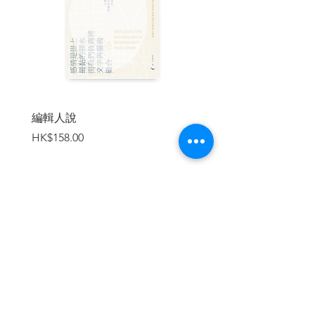
喪母劇痛，讓巴特面對自己的死亡，也重
新思考遺忘、勇氣、時間、書寫等許多生
命課題。他照常上課，完成許多寫作計
畫、旅行講學，與朋友談笑，不讓人察覺
他的悲慟，只有在日記裡，他卸下了武
裝。他不再是理路清晰、言詞犀利的批評
家、語言學家，而回到「家常」，回到血
編輯人說
賣書者言
肉：一句話、一個畫面、一張照片都能讓
價格
價格
HK$158.00
HK$188.00
他淚水潰堤。
書中330篇按序編入的文字，讓我們看到一
個惶惑、恐懼、糾葛的巴特。他充滿矛
盾：他渴望孤獨，又需要朋友；他悲傷得
萬念俱灰，卻能神智清明地審視自己；他
加入購物車
不斷對語言的限制與虛妄提出質疑（即使
書寫達到極致仍是徒然），但他唯一的救
贖──也只能是書寫。他想掙脫悲慟，重拾
平靜；一方面又樂於沉溺其中，因為只有
在悲慟之中，他才能與母親同在。