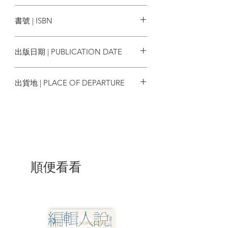
喺度大喺度嗌 將陀地音樂發揚光大
攝影：Herman Ngai @whyherhere , 何
誌傳媒有限公司
思逸 Noah Ho @hsyattt（部分相片由受
書號 | ISBN
Anna HisbbuR
訪者提供）
卸下厭世盔甲 以獨立音樂之名⋯⋯見偶像
美術：Chris Wong
N/A
校對：Wendi
出版日期 | PUBLICATION DATE
BYEJACK
要來就來 由地牢創造走進商業世界
2026/01
出貨地 | PLACE OF DEPARTURE
乙女新萝
追夢達者 地下鑽探十年尋偶像夢
香港
TONE MUSIC 熱血過後探索未來
那場瘟疫，誰沒有熱紅了耳！
| 內容節錄 |
順便看看
編者話——閃爍星塵
撰寫編者話時，正值拍竣六年的《尋秦
記》終於上映！有眼利的觀眾發現，主題
曲《天命最高》填詞人林夕的名字竟被抹
去，難道在這片土地進入主流音樂市場就