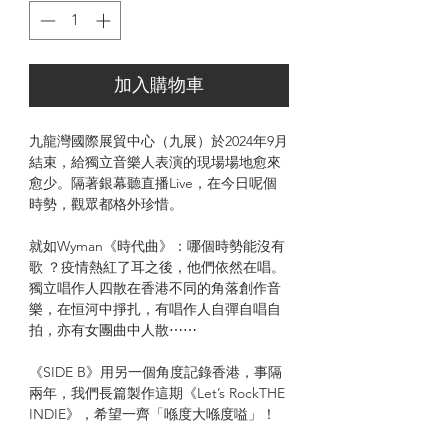
加入購物車
九龍灣國際展貿中心（九展）於2024年9月
結束，給獨立音樂人表演的現場場地愈來
愈少。隔著銀幕聽直播Live，在今日呢個
時勢，觀眾都格外珍惜。
就如Wyman《時代曲》：哪個時勢能沒有
歌 ？疫情熱紅了耳之後，他們依然在唱。
獨立唱作人四散在香港不同的角落創作音
樂，在恒河中掙扎，有唱作人自彈自唱自
拍，亦有女團曲中人散⋯⋯
《SIDE B》用另一個角度記錄香港，事隔
兩年，我們長篇製作這期《Let’s RockTHE
INDIE》，希望一齊「喺度大喺度嗌」！