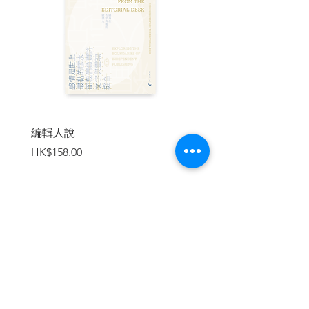
得服從這句「天命最高」？過去六年，這
種「名字被抹去」的異象恰巧也發生在舞
台劇、電影及其他文化領域，猶如進入動
畫般的異域。
《千與千尋》中的少女「千尋」進入如迷
宮般的宮殿後，發現宮內不少人不是失去
名字，就是無法直呼真名。她與白龍一路
走到盡頭，最終將那說到唇邊的名字⋯⋯
編輯人說
賣書者言
說了出口。「千尋」之名如同解咒，她終
價格
價格
HK$158.00
HK$188.00
於找到了回家的出口，喜孜孜的與父母團
聚。
一班獨立歌手在這裡大聲嗌大聲唱，他們
的名字或許不被重視。更現實的是，疫情
之後多個舞台也被拆走了。音樂記者
加入購物車
Godric 籌備一年，撰寫專題《恒河掙
扎》，道出獨立歌手的心事——在網絡面
對千千萬萬的大眾，歡呼聲中夾雜著萬箭
穿心的批評；在營運上竭力尋找出路的同
時，獨立創作也需與主流音樂保持距離。