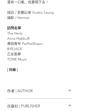
還有一口氣，也要唱下去！
採訪 / 音樂記者 Godric Leung
攝影 / Herman
訪問名單
The Hertz
Anna HisbbuR
摩四青年 PetPetShawn
BYEJACK
乙女新夢
TONE Music
| 目錄 |
《Side B》ISSUE 04 編者話
The Hertz
作者 | AUTHOR
全職夾 Band 凡星人譜寫時代曲.
總編輯：關震海
出版社 | PUBLISHER
摩四青年 PetPetShawn
記者：梁文賢 Godric @_godricleung