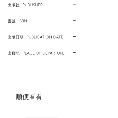
出版社 | PUBLISHER
推薦序──高馬可
譯者：陳俊熹、簡雋
譯校：唐健朗
獅墨書店
中文版自序
書號 | ISBN
譯者序──陳俊熹
譯者序──簡雋
9789887187608
出版日期 | PUBLICATION DATE
海內譯場書系出版說明
2026/03
引論｜重新檢視英治末年的香港政治文化
出貨地 | PLACE OF DEPARTURE
香港：大英帝國中的異例？
香港的重要性
香港
過渡時期
香港「低度整合的社會政治體系」的研究
修正研究
取徑與方法
架構與論點
順便看看
第一章｜建構民意：從「街談巷議」到
「民情動向」
間接統治：公共關係處與華民政務司署
街談巷議：政府對民意的事後解讀