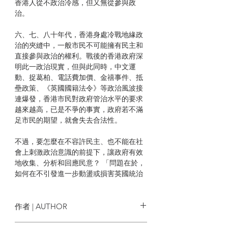
香港人從不政治冷感，但又無從參與政
治。
六、七、八十年代，香港身處冷戰地緣政
治的夾縫中，一般市民不可能擁有民主和
直接參與政治的權利。戰後的香港政府深
明此一政治現實，但與此同時，中文運
動、捉葛柏、電話費加價、金禧事件、抵
壘政策、《英國國籍法令》等政治風波接
連爆發，香港市民對政府管治水平的要求
越來越高，已是不爭的事實，政府若不滿
足市民的期望，就會失去合法性。
不過，要怎麼在不容許民主、也不能在社
會上刺激政治意識的前提下，讓政府有效
地收集、分析和回應民意？ 「問題在於，
如何在不引發進一步動盪或損害英國統治
合法性的前提下，改革香港的治理模
式？」────頁30
作者 | AUTHOR
| 目錄 |
作者：莫欣頴