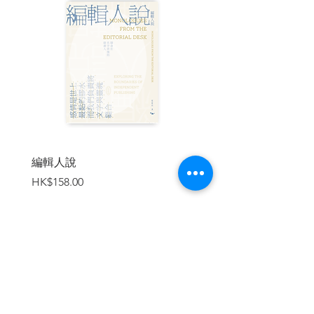
從街談巷議到民情動向
總結
第二章｜1963–1974：中文運動
六十年代的輿情轉變
社運與日益增加的媒體報導
政府回應與公眾反應
總結
第三章｜1973–1977：反貪污運動
反貪報導增多與公眾情緒轉變
編輯人說
賣書者言
政治運動
價格
價格
HK$158.00
HK$188.00
學生反貪運動
獨立社運人士
政府回應
公眾對廉政公署成立的反應
引渡葛柏
政治文化
加入購物車
總結
第四章｜1973–1975：反電話費加價運動