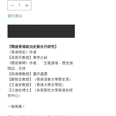
書到通知
可以訂購時通知我
【戰後香港政治史新生代研究】
《香港簡史》作者
【高馬可教授】專序介紹
《噤若寒蟬》作者、「五夜講場 – 歷史係
咁話」主持
【吳海傑教授】書評盛讚
【鄺智文教授】（香港浸會大學歷史系）
【王迪安教授】（香港大學文學院）
【江偉欣博士】（布里斯托大學香港史研
究中心）
一致推薦！