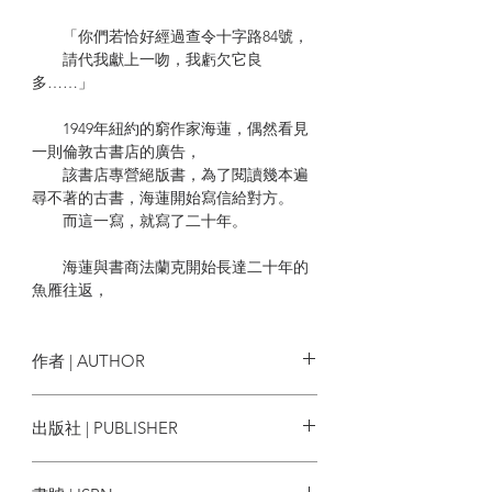
「你們若恰好經過查令十字路84號，
請代我獻上一吻，我虧欠它良
多……」
1949年紐約的窮作家海蓮，偶然看見
一則倫敦古書店的廣告，
該書店專營絕版書，為了閱讀幾本遍
尋不著的古書，海蓮開始寫信給對方。
而這一寫，就寫了二十年。
海蓮與書商法蘭克開始長達二十年的
魚雁往返，
他們在信中討論書、歷史、文學、文
化……並建立起溫暖的情誼，
直到這廿載書緣因法蘭克1969年的驟
作者 | AUTHOR
逝戛然而止，他們始終未曾謀面。
海倫·漢芙 Helene Hanff
出版社 | PUBLISHER
1970年書信被彙整出版，書名以書店
地址命名為《查令十字路84號》，
尖端出版
在多年後被譽為「愛書人的聖經」，