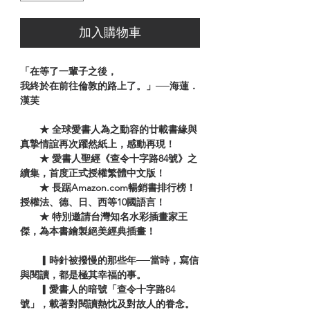
加入購物車
「在等了一輩子之後，
我終於在前往倫敦的路上了。」──海蓮．
漢芙
★ 全球愛書人為之動容的廿載書緣與
真摯情誼再次躍然紙上，感動再現！
★ 愛書人聖經《查令十字路84號》之
續集，首度正式授權繁體中文版！
★ 長踞Amazon.com暢銷書排行榜！
授權法、德、日、西等10國語言！
★ 特別邀請台灣知名水彩插畫家王
傑，為本書繪製絕美經典插畫！
▎時針被撥慢的那些年──當時，寫信
與閱讀，都是極其幸福的事。
▎愛書人的暗號「查令十字路84
號」，載著對閱讀熱忱及對故人的眷念。