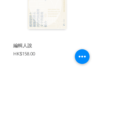
她終於拜訪心心念念的倫敦文學地標
如倫敦塔、聖保羅大教堂、克拉里奇酒
店、
牛津大學、狄更斯筆下的舊倫敦巷
弄、莎士比亞的環球劇場舊址與其最愛的
酒吧……
編輯人說
賣書者言
當然，她也終於走進了查令十字路84
價格
價格
HK$158.00
HK$188.00
號，這個她多年投遞對英國與文學的情書
的所在。
儘管書店已易手、橡木的書櫃已倒
下，而法蘭克也已辭世；
她仍在空蕩蕩的空間裡，建構出二十
加入購物車
年來記憶裡（想像中）的景象──
「如何，法蘭克？我終於來到這裡
了。」她在心中向多年的摯友道別。
《重返查令十字路84號》延續傳奇的
廿載書緣、溫暖的人情，
以及對英國文學與歷史的熱愛，同時