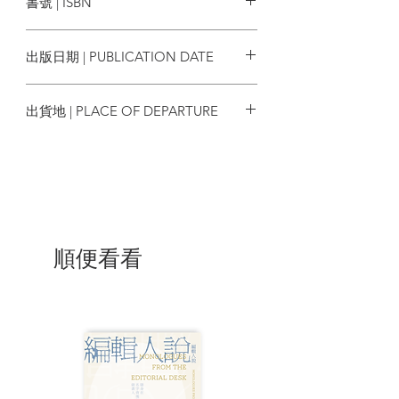
書號 | ISBN
不斷演繹流傳。
9789571093796
▎魂牽夢縈的英國之旅，重返愛書人
出版日期 | PUBLICATION DATE
聖地「查令十字路84號」！
▎書癡共同的記憶與嚮往 × 歷久彌新
2021/03/30
的故人情誼 × 英國文學中的英國！
出貨地 | PLACE OF DEPARTURE
「我一生都在期盼來倫敦看看，
台灣
我在查令十字路84號下車，來到昔日
的『馬克斯與柯恩書店』。
我心中想著一個人，我和他通了這麼
多年的信，
如今，我來到了這裡，但他卻已不
順便看看
在……」
1970年《查令十字路84號》的出版激
起讀者的共鳴與迴響，
也使海蓮．漢芙一舉成名，終於在隔
年得以踏上前往英國的圓夢之旅，
並以她慣有的風趣口吻，忠實地記錄
下這為期40天、魂牽夢縈的倫敦旅程。