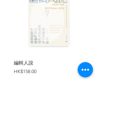
1.3 在大師之間成長 Growing Among the
Masters
第二部 – 重行：人生際會、思想與主張
Part II – Re-trace: Life Encounters,
Thoughts, and Advocacies
2.1 教學 Teaching
2.2 平面設計 Graphic Design
2.3 從科學中探索創作 Creating from
Science
編輯人說
賣書者言
2.4 「亂中尋序」 “Order in Chaos”
價格
價格
HK$158.00
HK$188.00
2.5 建築和文化保育 Architectural and
Cultural Conservation
2.6 香港回歸 Handover of Hong Kong
2.7 香港特區區旗及區徽 The Hong Kong
SAR Flag and Emblem
2.8 中央圖書館風波 The Controversy of
加入購物車
The Central Library
2.9 中國文化的影響Influences of Chinese
Culture
2.10 藝術作品與思想 Artworks and
Thoughts on Art