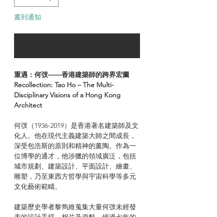
書到通知
可以訂購時通知我
重遇：何弢——香港建築師的跨界宏圖
Recollection: Tao Ho – The Multi-
Disciplinary Visions of a Hong Kong
Architect
何弢（1936-2019）是香港著名建築師及文
化人。他在現代主義建築大師之間成長，
深受包浩斯的原則和精神的薰陶。作為一
位博學的通才，他涉獵的領域廣泛，包括
城市規劃、建築設計、平面設計、繪畫、
雕塑，乃至東西方哲學與宇宙科學等多元
文化藝術範疇。
建築歷史學者黎雋維蒐集大量何弢未經發
表的設計手稿、相片及資料，經過七年的