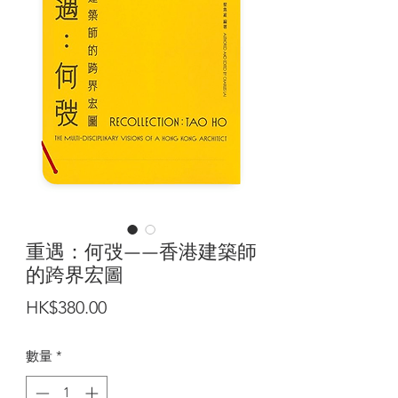
重遇：何弢——香港建築師
的跨界宏圖
價
HK$380.00
格
數量
*