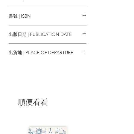
materials, architectural historian Charles
蜂鳥出版
Lai has reconstructed Tao Ho’s
書號 | ISBN
multifaceted life and its connection with
the development of Hong Kong’s
9789887063094
architecture, art, and cultural landscape,
出版日期 | PUBLICATION DATE
and documented a pivotal chapter in
Hong Kong’s cultural history and
2025/12
architectural design.
出貨地 | PLACE OF DEPARTURE
| 目錄 |
香港
0.0 序言 – 始於十六隻貓的研究 Foreword
– A Research Beginning With Sixteen
Cats
第一部 – 重訪：何弢的啟蒙時期
順便看看
Part I – Re-visit: Tao Ho’s Formative Years
1.1 出生於大時代的何弢 Born into a
Turbulent Era
1.2 接受包浩斯訓練的「文藝復興人」 ”
Renaissance Man” with Bauhaus Training