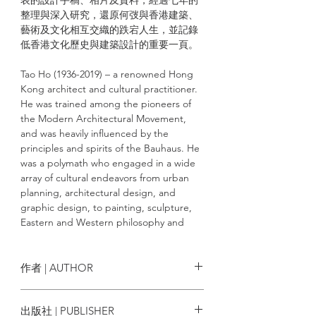
整理與深入研究，還原何弢與香港建築、
藝術及文化相互交織的跌宕人生，並記錄
低香港文化歷史與建築設計的重要一頁。
Tao Ho (1936-2019) – a renowned Hong
Kong architect and cultural practitioner.
He was trained among the pioneers of
the Modern Architectural Movement,
and was heavily influenced by the
principles and spirits of the Bauhaus. He
was a polymath who engaged in a wide
array of cultural endeavors from urban
planning, architectural design, and
graphic design, to painting, sculpture,
Eastern and Western philosophy and
cosmic science.
Through seven years of organisation and
作者 | AUTHOR
in-depth research into a vast collection of
previously unpublished design
黎雋維 Charles Lai
出版社 | PUBLISHER
manuscripts, photographs, and archival