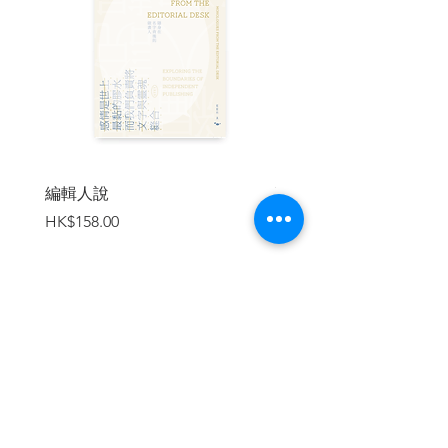
而退……
★雷普利系列作品（依出版順序）：《天
才雷普利》、《地下雷普利》、《雷普利
遊戲》、《跟蹤雷普利》、《水魅雷普
利》★
| 內容節錄 |
編輯人說
賣書者言
價格
價格
HK$158.00
HK$188.00
「天底下沒有完美謀殺。」湯姆對瑞弗茲
說。「試圖編造出這玩意兒，只是一種在
家裡客廳玩的遊戲罷了。你當然可以說有
很多未解的謀殺案，但那不一樣。」湯姆
覺得無聊。小而溫馨的火堆在他家的大壁
爐內劈啪作響，他則在前方來回踱步。湯
加入購物車
姆自覺這話說得古板又武斷，但重點是他
幫不了瑞弗茲，而他也已經言明。
「是啊，確實。」瑞弗茲坐在其中一張黃
色絲質扶手椅上，精瘦的身子拱起背前