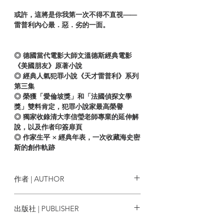
或許，這將是你我第一次不得不直視——
雷普利內心最．惡．劣的一面。
◎ 德國當代電影大師文溫德斯經典電影
《美國朋友》原著小說
◎ 經典人氣犯罪小說《天才雷普利》系列
第三集
◎ 榮獲「愛倫坡獎」和「法國偵探文學
獎」雙料肯定，犯罪小說家最高榮譽
◎ 獨家收錄清大李信瑩老師專業的延伸解
說，以及作者印簽扉頁
◎ 作家生平 × 經典年表，一次收藏海史密
斯的創作軌跡
不得已的謀殺，這次竟成了遊戲
作者 | AUTHOR
距離「德瓦特事件」過了半年，那場充滿
派翠西亞．海史密斯 Patricia
出版社 | PUBLISHER
謊言與謀殺的風暴，似乎早已遠離雷普利
Highsmith