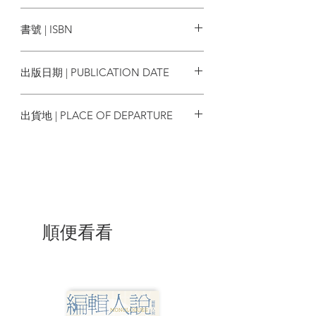
的生活。他謹慎維持著優雅而安穩的日
貓頭鷹
常，彷彿一切從未發生過。直到某天，一
書號 | ISBN
位舊識來訪攪動了平靜，對方帶來一樁酬
勞豐厚的殺人委託，請雷普利推薦合適人
9789862627938
選，或親自出手。雷普利當然拒絕，他自
出版日期 | PUBLICATION DATE
認厭惡謀殺，除非萬不得已。
2025/11/08
然而，不久前的一場聚會浮現腦海。那位
出貨地 | PLACE OF DEPARTURE
貧病交加、曾羞辱過他的裱框師，也許正
好能勝任這項「工作」。雷普利心想，這
台灣
不過是場惡作劇，自己雖然惡劣，但對方
也同樣如此。
於是，雷普利精心設下圈套，散布「裱框
師命不久矣」的流言，讓對方陷入恐懼，
再將他推薦給那位舊識。裱框師深信死期
順便看看
將至，為了替家人留下一筆錢，接下了那
樁致命委託。就在他真正跨出那條生死的
界線時，這才發現，自己早已陷入雷普利
的掌控之中。 而誰曉得，這場以謊言為局
的遊戲背後，黑手黨與死亡的陰影正悄然
逼近——就連雷普利本人，也未必能全身