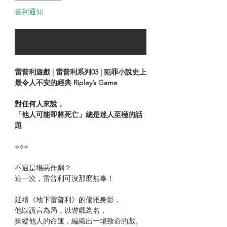
書到通知
可以訂購時通知我
雷普利遊戲 | 雷普利系列03 | 犯罪小說史上
最令人不安的經典 Ripley’s Game
對任何人來說，
「他人可能即將死亡」總是迷人至極的話
題
⟡⟡⟡
不過是場惡作劇？
這一次，雷普利可沒那麼無辜！
延續《地下雷普利》的優雅身影，
他以謊言為局，以遊戲為名，
操縱他人的命運，編織出一場致命的戲。