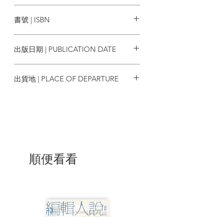
Being Rendered Native 061
CUP出版
To Cut a Long Story Short 064
書號 | ISBN
Big Brother Bo’s Britain 069
An Encounter at Heathrow 072
9789881301659
Hart vs. Heartless 075
出版日期 | PUBLICATION DATE
The Cash and Carrie Dialogue 078
Flying the Flag 081
2014/07
A Racist War on Bonham Road 084
出貨地 | PLACE OF DEPARTURE
Master Noynoy’s Annoyance 089
Beijing’s Ricky Risk 092
香港
The TV War in the Asylum 095
A New Job in China 098
The Fall of Paris 100
A Dear Debt to Repay 102
Revolution at a Finger Tip 105
Tiny Tim, Big Crimes 108
順便看看
The Lion and the Mastiff 110
The Strange Maodela Twins 115
Footing the Wrong Bill 118
The Other God 120
Shifting the Emotional Goalposts 123
Cinema Paradiso 125