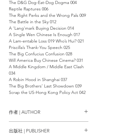
The D&G Dog-Eat-Dog Dogma 004
Reptile Raptures 006
The Right Perks and the Wrong Pals 009
The Battle in the Sky 012
A ‘Lang’mark Buying Decision 014
A Single Wen Chinese Is Enough 017
A Lam-entable Loss 019 Who’s Hui? 021
Priscilla’s Thank-You Speech 025
The Big Confucius Confusion 028
Will America Buy Chinese Cinema? 031
A Middle Kingdom / Middle East Clash
034
A Robin Hood in Shanghai 037
The Big Brothers’ Last Showdown 039
Scrap the US-Hong Kong Policy Act 042
Crouching Tiger, Hidden Dragon 047
Snowden’s Unsettled Business 050
The German Understatement 053
作者 | AUTHOR
The Grass Is Greener Here 056
A New Hong Kong With A Less
陶傑 Chip Tsao
出版社 | PUBLISHER
Preferable Li 058