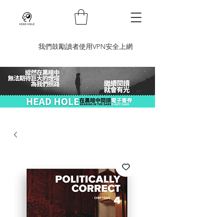
​我們鼓勵讀者使用VPN安全上網