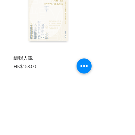
I Came, I Saw, I Conquered 128
The Year of the Horse 131
Comparing a Pterodactyl to a Bird 134
Canada Says No To Chinada 139
An Asian Airplane and a Few American
Gunboats 141
The China Party, Day And Night 144
Upward Social Mobility in a Sinking Ship
147
編輯人說
賣書者言
The Big Spender and the Queen 150
價格
價格
HK$158.00
HK$188.00
| About The Author |
陶傑，
多媒體創作人，英國華威大學英國
文學學士，倫敦大學國際關係深造文憑，
曾任職BBC海外傳播部。文字作品散見香
加入購物車
港各主流媒體，另於電視、電台主持時事
文化評論節目，包括商業電台「光明
頂」、無線電視「細說名城」等。