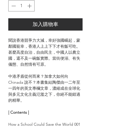
加入購物車
聞說香港競爭力大減，幸好強國崛起，蒙
鄰國寵幸，香港人上上下下才有飯可吃。
甚麼高度自治，自由民主，中國人以農立
國，還不及一碗飯實際。當街便溺、有失
儀態、自然情有可原。
中港矛盾從何而來？加拿大如何向
Chinada 說不？本書集結陶傑由一二年至
一四年的英文專欄文章，濃縮成在全球化
與多元文化主義氾濫之下，你絕不能錯過
的精華。
| Contents |
How a School Could Save the World 001