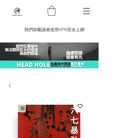
​我們鼓勵讀者使用VPN安全上網