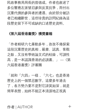
民政事務局局長的曾德成。作者也敘述了
多位響應左派號召參與反英抗爭，而付出
沉重代價的參與者的遭遇。由於部分被訪
者已相繼辭世，這些珍貴的訪問紀錄為這
段歷史留下不可或缺的口述歷史資料。
《第六屆香港書獎》獲獎書籍
「作者精研六七暴動多年，孜孜不倦探索
這段沉重歴史的真相，嚴肅、認真、客觀
之餘，又沒有學術論文式的枯燥，可讀性
高，是一本認識香港的必讀書。」 —《第
六屆香港書獎》評審團
「就和『六四』一樣，『六七』也是香港
歷史上的一個禁忌數字。這麼多年過去
了，各方勢力要不是對它諱莫如深，就是
簡單表態，始終不能正本清源地正視真
相，使得它成了形塑今日香港社會集體無
意識的隱秘創傷。難得張家偉不捨不棄，
再三回顧，一次比一次真確詳盡地把我們
作者 | AUTHOR