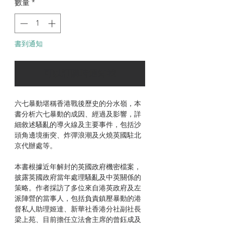
數量
*
書到通知
可以訂購時通知我
六七暴動堪稱香港戰後歷史的分水嶺，本
書分析六七暴動的成因、經過及影響，詳
細敘述騷亂的導火線及主要事件，包括沙
頭角邊境衝突、炸彈浪潮及火燒英國駐北
京代辦處等。
本書根據近年解封的英國政府機密檔案，
披露英國政府當年處理騷亂及中英關係的
策略。作者採訪了多位來自港英政府及左
派陣營的當事人，包括負責鎮壓暴動的港
督私人助理姬達、新華社香港分社副社長
梁上苑、目前擔任立法會主席的曾鈺成及