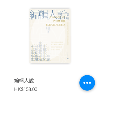
第八章 火燒英國駐華代辦處與林彬事件
155
第九章 「香港式文化大革命」落下帷幕
169
第十章 六七暴動的影響 187
第十一章 中英官員與暴動參與者的回憶與
反思 207
附錄
一、〈堅決反擊英帝國主義的挑釁〉 255
二、周恩來關於堅決支持香港愛國同胞反
英抗暴鬥爭 259 的講話
編輯人說
賣書者言
三、各界鬥委會常務委員名單及近況 261
價格
價格
HK$158.00
HK$188.00
四、左派暴動統計數字一覽 263 五、六七
暴動期間香港各級議會非官守議員名單
265
註釋 267
參考書目 289
加入購物車
| 內容節錄 |