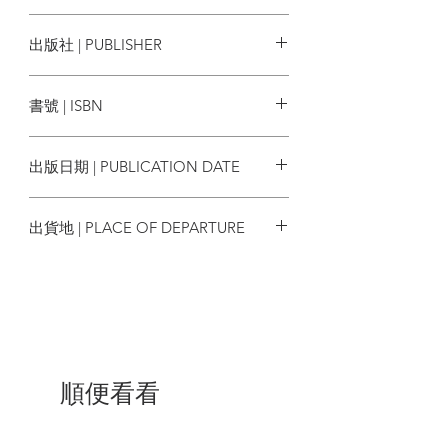
帶回現場，使沉默發出暗啞的聲音。」 —
梁文道，文化評論人
張家偉
出版社 | PUBLISHER
「此書可讀性高，引人入勝 . . . 精妙地敘
香港大學出版社
述了一場幾乎使英國在香港的統治提前三
書號 | ISBN
十年結束的危機。」 —秦家驄，《亞洲華
爾街日報》
9789888083961
出版日期 | PUBLICATION DATE
| 目錄 |
2012/03/01
自序
出貨地 | PLACE OF DEPARTURE
vii
引言 六七暴動:香港戰後歷史的分水嶺 1
香港
第一章 六七暴動的前奏 19
第二章 新蒲崗香港人造花廠事件:六七暴動
的導火線 39
第三章 花園道事件 69
第四章 《人民日報》「六 ‧ 三社論」及左
派大罷工 83
順便看看
第五章 沙頭角事件與「真假菠蘿陣」 111
第六章 英國政府的撤退計劃 139
第七章 英方內部鷹派與鴿派的角力 145